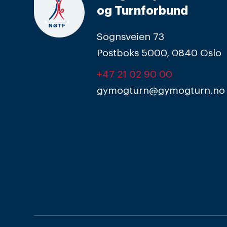
og Turnforbund
Sognsveien 73
Postboks 5000, 0840 Oslo
+47 21 02 90 00
gymogturn@gymogturn.no