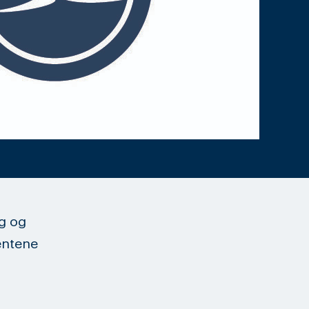
g og
entene