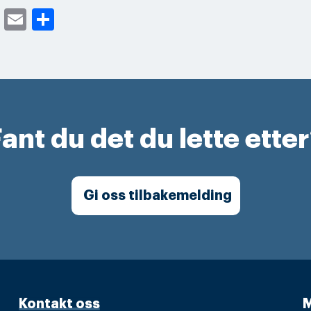
cebook
Twitter
Email
Share
ant du det du lette ette
Gi oss tilbakemelding
Kontakt oss
M