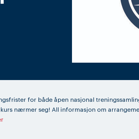
gsfrister for både åpen nasjonal treningssamlin
urs nærmer seg! All informasjon om arrangem
er