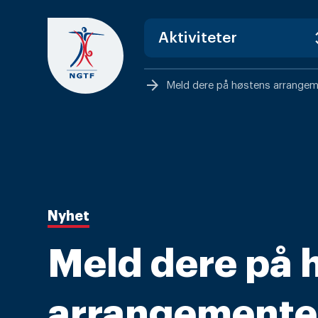
Skip
to
content
arrow_forward
Meld dere på høstens arrangem
Nyhet
Meld dere på 
arrangemente