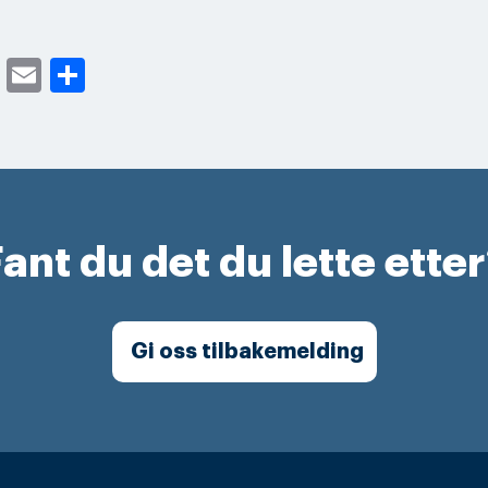
cebook
Twitter
Email
Share
ant du det du lette ette
Gi oss tilbakemelding