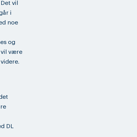
Det vil
går i
ed noe
ses og
vil være
videre.
det
øre
ed DL