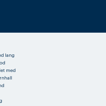
ed lang
god
idet med
urnhall
nd
g