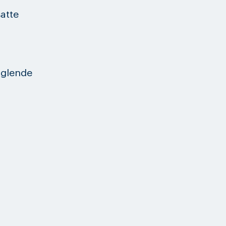
atte
nglende