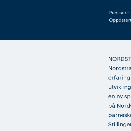
Publisert:
Oppdatert
NORDST
Nordstra
erfaring
utviklin
en ny spo
på Nord
barnesko
Stilling