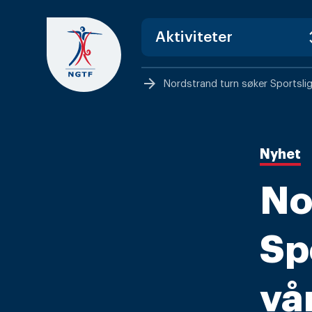
Skip
to
content
arrow_forward
Nordstrand turn søker Sportslig
Nyhet
No
Sp
vå