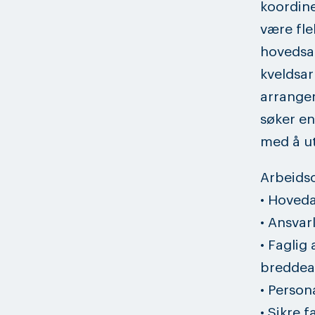
koordine
være fle
hovedsa
kveldsar
arrangem
søker en
med å ut
Arbeids
• Hoveda
• Ansvar
• Faglig
breddeak
• Perso
• Sikre 