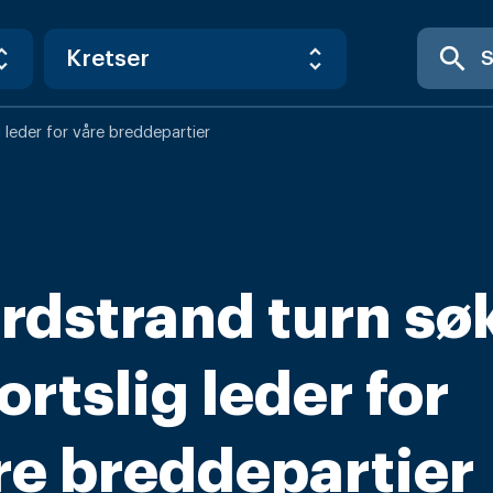
search
 leder for våre breddepartier
rdstrand turn sø
ortslig leder for
re breddepartier