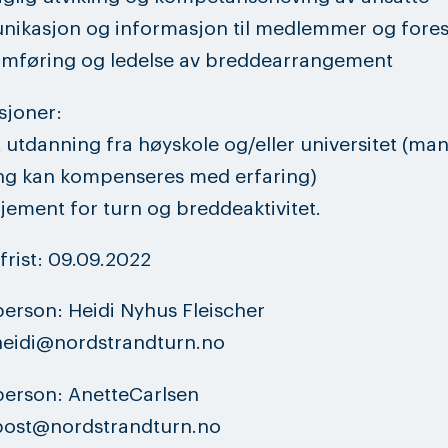
nikasjon og informasjon til medlemmer og fores
omføring og ledelse av breddearrangement
asjoner:
 utdanning fra høyskole og/eller universitet (ma
ng kan kompenseres med erfaring)
jement for turn og breddeaktivitet.
rist: 09.09.2022
erson: Heidi Nyhus Fleischer
heidi@nordstrandturn.no
person: AnetteCarlsen
 post@nordstrandturn.no