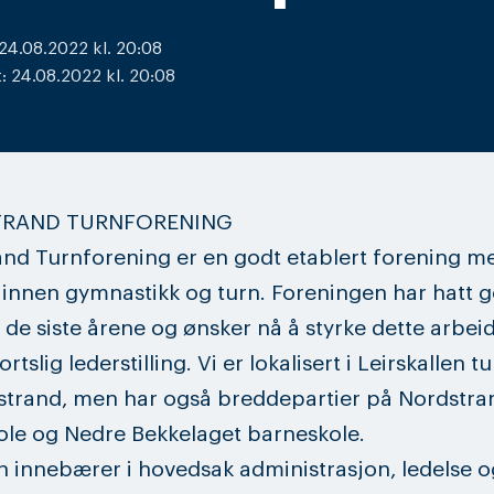
 24.08.2022 kl. 20:08
: 24.08.2022 kl. 20:08
RAND TURNFORENING
nd Turnforening er en godt etablert forening m
 innen gymnastikk og turn. Foreningen har hatt 
g de siste årene og ønsker nå å styrke dette arbe
rtslig lederstilling. Vi er lokalisert i Leirskallen t
strand, men har også breddepartier på Nordstra
le og Nedre Bekkelaget barneskole.
en innebærer i hovedsak administrasjon, ledelse o