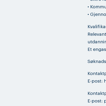
• Kommu
• Gjenn
Kvalifik
Relevant
utdanni
Et engas
Søknadsf
Kontaktp
E-post: 
Kontakt
E-post: