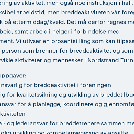
ring av aktivitet, men også noe instruksjon i hall. 
ksibel arbeidstid, men breddeaktiviteten vår fore
k på ettermiddag/kveld. Det må derfor regnes m
beid, samt arbeid i helger i forbindelse med
ent. Vi utlyser en prosentstilling som kan tilpas
 person som brenner for breddeaktivitet og som 
vikle aktiviteter og mennesker i Nordstrand Turn 
oppgaver:
nsvarlig for breddeaktivitet i foreningen
lig for kvalitetssikring og utvikling av breddetilbu
 ansvar for å planlegge, koordinere og gjennomf
tiviteten
nal- og lederansvar for breddetrenere sammen m
faglig utvikling og kompetanseheving av ansatte