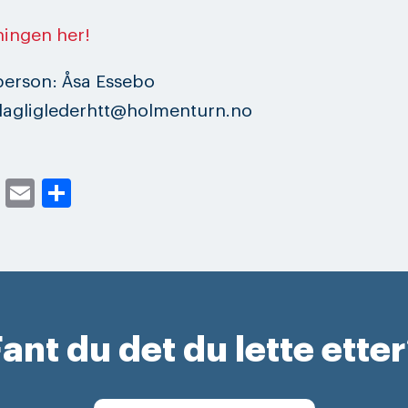
ningen her!
person: Åsa Essebo
 dagliglederhtt@holmenturn.no
cebook
Twitter
Email
Share
ant du det du lette ette