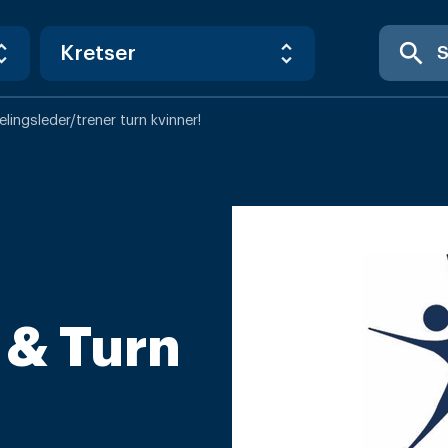
search
ingsleder/trener turn kvinner!
 & Turn