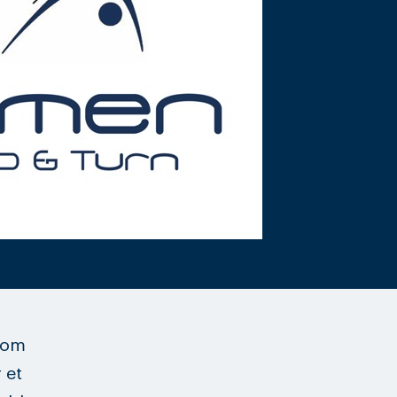
som
 et