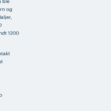
 ble
urn og
aljer,
0
undt 1200
ntakt
st
o