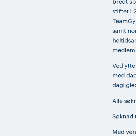
bredt sp
stiftet 
TeamGym,
samt nor
heltidsa
medlem
Ved ytte
med dagl
dagligl
Alle søk
Søknad 
Med venn