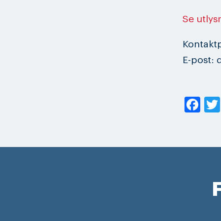
Se utlys
Kontakt
E-post:
Fa
F