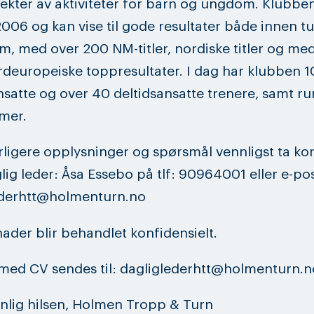
ekter av aktiviteter for barn og ungdom. Klubben
i 2006 og kan vise til gode resultater både innen t
 med over 200 NM-titler, nordiske titler og med
deuropeiske toppresultater. I dag har klubben 1
nsatte og over 40 deltidsansatte trenere, samt r
mer.
rligere opplysninger og spørsmål vennligst ta ko
ig leder: Åsa Essebo på tlf: 90964001 eller e-po
ederhtt@holmenturn.no
nader blir behandlet konfidensielt.
med CV sendes til: dagliglederhtt@holmenturn.n
lig hilsen, Holmen Tropp & Turn