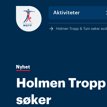
Skip
to
content
arrow_forward
Holmen Tropp & Turn søker avdel
Nyhet
Holmen Tropp
søker