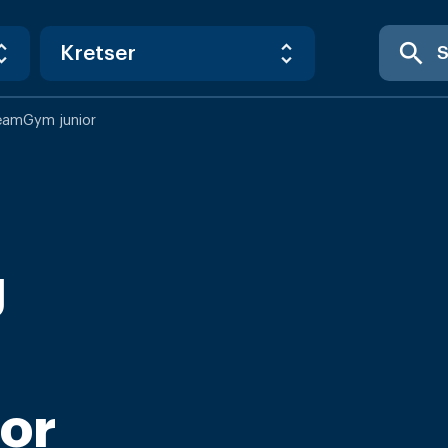
search
TeamGym junior
g
or