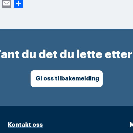
cebook
Twitter
Email
Share
ant du det du lette ette
Gi oss tilbakemelding
Kontakt oss
M