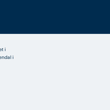
t i
ndal i