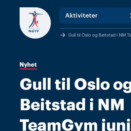
Skip
to
content
arrow_forward
Gull til Oslo og Beitstad i NM 
Nyhet
Gull til Oslo o
Beitstad i NM
TeamGym juni