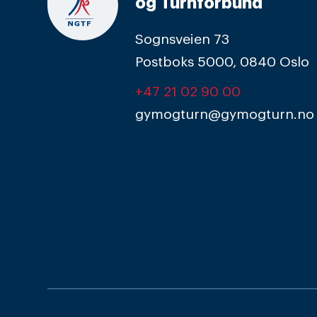
og Turnforbund
Sognsveien 73
Postboks 5000, 0840 Oslo
+47 21 02 90 00
gymogturn@gymogturn.no