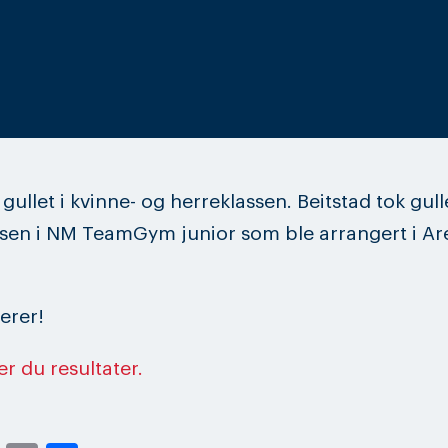
gullet i kvinne- og herreklassen. Beitstad tok gulle
sen i NM TeamGym junior som ble arrangert i Are
lerer!
er du resultater.