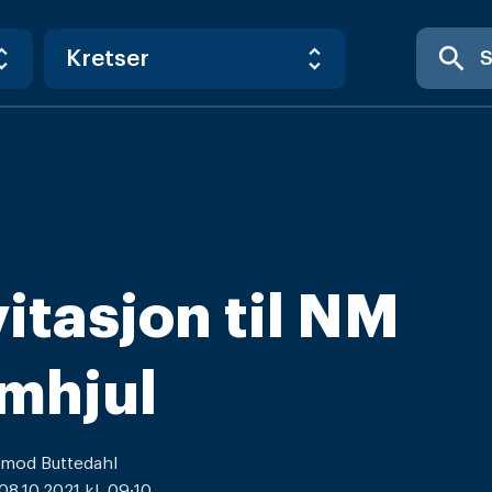
search
vitasjon til NM
mhjul
rmod Buttedahl
 08.10.2021 kl. 09:10