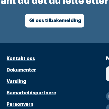
ant du det du lette ette
Gi oss tilbakemelding
Kontakt oss
M
Dokumenter
Varsling
Samarbeidspartnere
Personvern