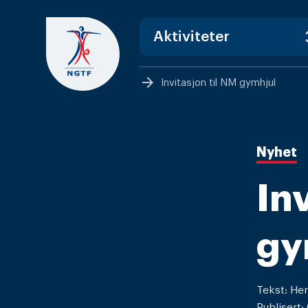
Skip
to
content
arrow_forward
Invitasjon til NM gymhjul
Nyhet
In
gy
Tekst: He
Publisert: