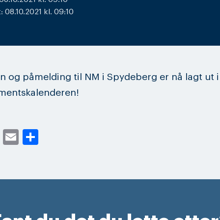
 08.10.2021 kl. 09:10
on og påmelding til NM i Spydeberg er nå lagt ut i
mentskalenderen!
cebook
Twitter
Email
Share