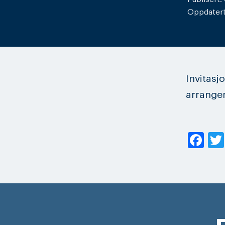
Oppdatert:
Invitasj
arrange
Fa