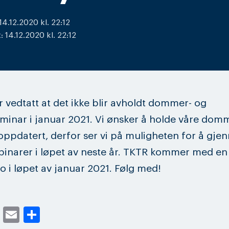
 14.12.2020 kl. 22:12
 14.12.2020 kl. 22:12
 vedtatt at det ikke blir avholdt dommer- og
minar i januar 2021. Vi ønsker å holde våre dom
oppdatert, derfor ser vi på muligheten for å gj
binarer i løpet av neste år. TKTR kommer med en 
o i løpet av januar 2021. Følg med!
cebook
Twitter
Email
Share