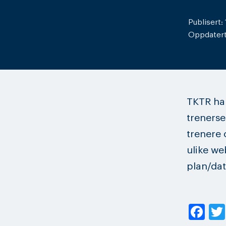
Publisert:
Oppdatert:
TKTR har
trenerse
trenere 
ulike we
plan/dat
Fa