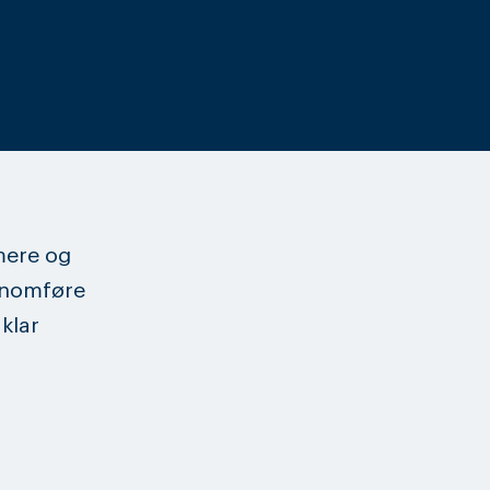
mere og
ennomføre
klar