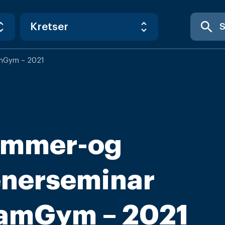
search
amGym – 2021
mmer-og
enerseminar
amGym – 2021