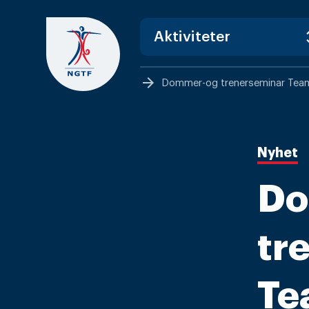
Skip
to
content
arrow_forward
Dommer-og trenerseminar Te
Nyhet
Do
tr
Te