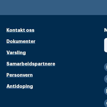
Kontakt oss
M
Dokumenter
Varsling
Samarbeidspartnere
Personvern
Antidoping