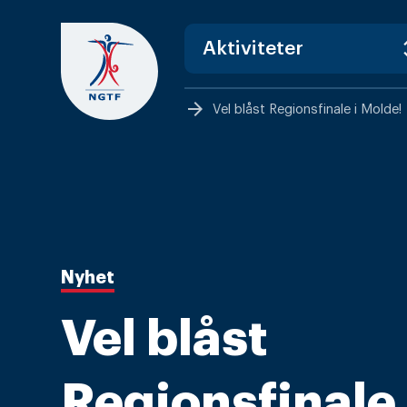
Skip
to
content
arrow_forward
Vel blåst Regionsfinale i Molde!
Nyhet
Vel blåst
Regionsfinale 