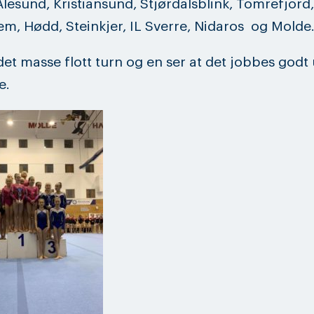
Ålesund, Kristiansund, Stjørdalsblink, Tomrefjord,
m, Hødd, Steinkjer, IL Sverre, Nidaros og Molde
det masse flott turn og en ser at det jobbes godt 
e.