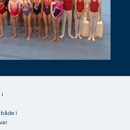
 i
både i
var