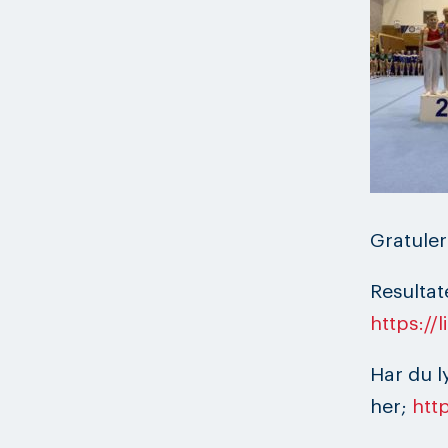
Gratuler
Resultat
https://
Har du ly
her;
htt