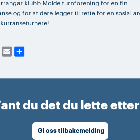
 arrangør klubb Molde turnforening for en fin
nse og for at dere legger til rette for en sosial a
kurranseturnere!
cebook
Twitter
Email
Share
ant du det du lette ette
Gi oss tilbakemelding