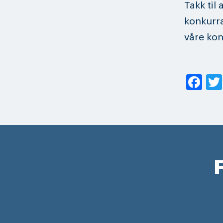
Takk til
konkurra
våre kon
Fa
F