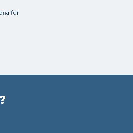
rena for
r?