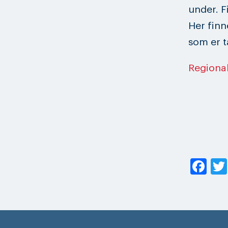
under. F
Her finn
som er 
Regiona
Fa