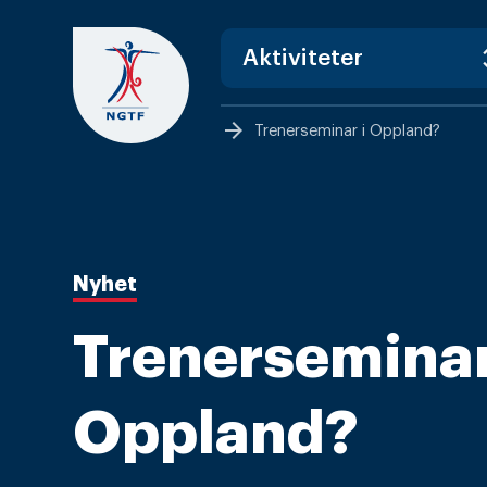
Skip
to
content
arrow_forward
Trenerseminar i Oppland?
Nyhet
Trenerseminar
Oppland?