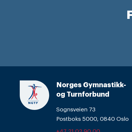
F
Norges Gymnastikk-
og Turnforbund
Sognsveien 73
Postboks 5000, 0840 Oslo
+47 21 02 90 00