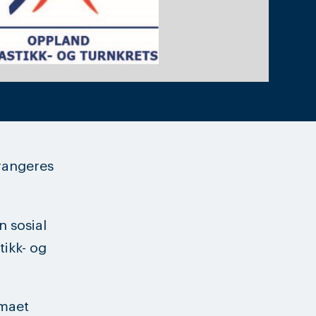
rrangeres
n sosial
ikk- og
emaet