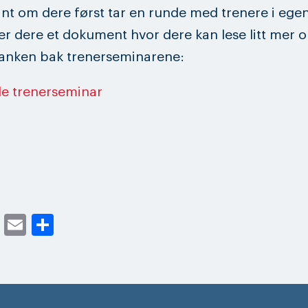
int om dere først tar en runde med trenere i ege
er dere et dokument hvor dere kan lese litt mer 
tanken bak trenerseminarene:
le trenerseminar
cebook
Twitter
Email
Share