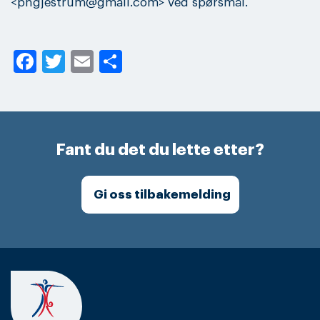
<phgjestrum@gmail.com> ved spørsmål.
Facebook
Twitter
Email
Share
Fant du det du lette etter?
Gi oss tilbakemelding