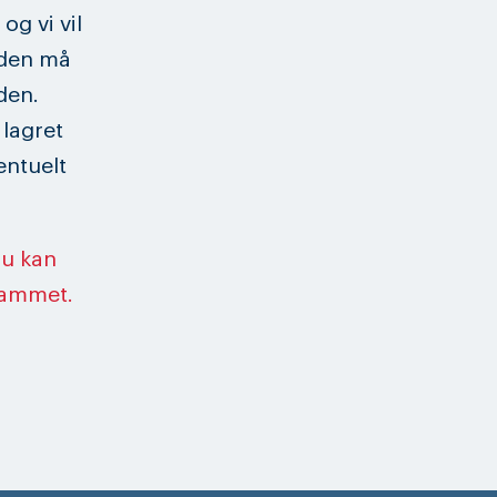
og vi vil
siden må
den.
 lagret
entuelt
du kan
rammet.