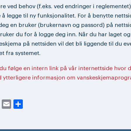
e ved behov (f.eks. ved endringer i reglementet) 
e å legge til ny funksjonalitet. For å benytte nett
deg en bruker (brukernavn og passord) på nettsi
uker du for å logge deg inn. Når du har laget og
eskjema på nettsiden vil det bli liggende til du ev
et fra systemet.
du følge en intern link på vår internettside hvor 
ed ytterligere informasjon om vanskeskjemaprog
cebook
Twitter
Email
Share