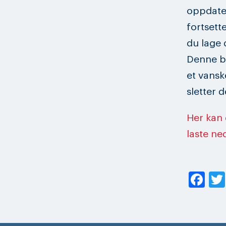
oppdater
fortsett
du lage 
Denne br
et vansk
sletter d
Her kan 
laste n
Fa