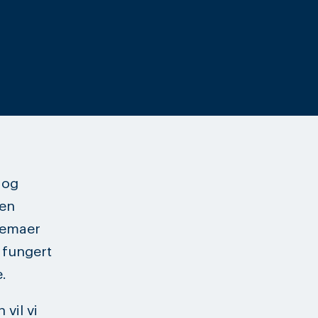
 og
 en
kjemaer
 fungert
.
vil vi