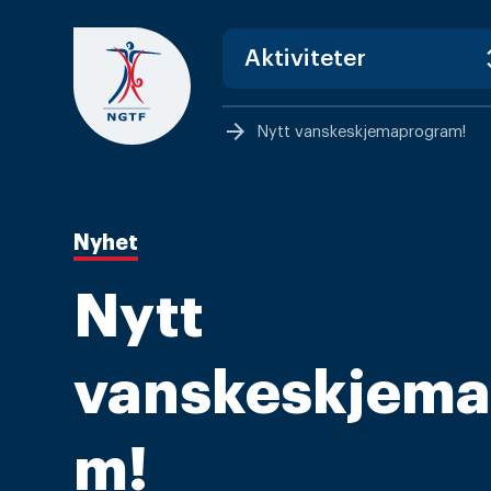
Skip
to
content
arrow_forward
Nytt vanskeskjemaprogram!
Nyhet
Nytt
vanskeskjema
m!