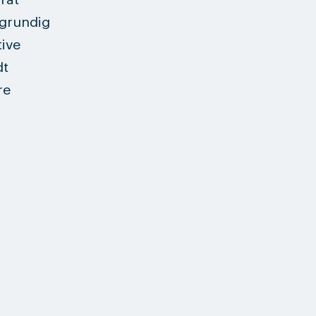
urat
 grundig
tive
dt
re