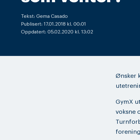
Tekst: Gema Casado
Publisert: 17.01.2018 kl. 00:01
Oppdatert: 05.02.2020 kl. 13:02
Ønsker k
utetreni
GymX ut
voksne o
Turnforb
forening