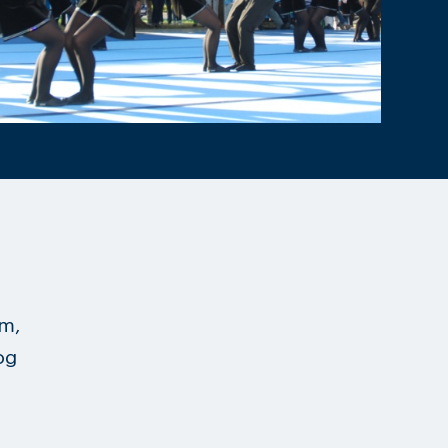
m,
og
l