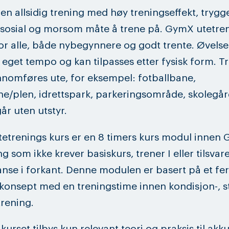
 en allsidig trening med høy treningseffekt, trygg
 sosial og morsom måte å trene på. GymX utetre
or alle, både nybegynnere og godt trente. Øvels
i eget tempo og kan tilpasses etter fysisk form. 
nnomføres ute, for eksempel: fotballbane,
e/plen, idrettspark, parkeringsområde, skolegård
år uten utstyr.
trenings kurs er en 8 timers kurs modul innen 
g som ikke krever basiskurs, trener I eller tilsva
se i forkant. Denne modulen er basert på et fer
konsept med en treningstime innen kondisjon-, s
rening.