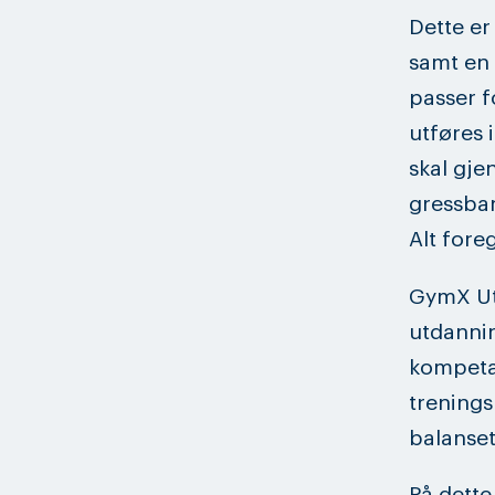
Dette er
samt en
passer f
utføres 
skal gje
gressban
Alt foreg
GymX Ute
utdannin
kompetan
trenings
balanset