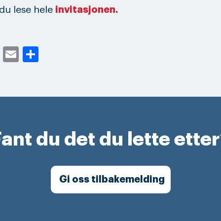
du lese hele
invitasjonen.
cebook
Twitter
Email
Share
ant du det du lette ette
Gi oss tilbakemelding