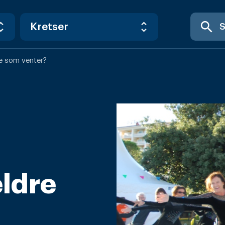
search
re som venter?
eldre