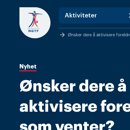
Skip
to
content
arrow_forward
Ønsker dere å aktivisere foreld
Nyhet
Ønsker dere å
aktivisere for
som venter?