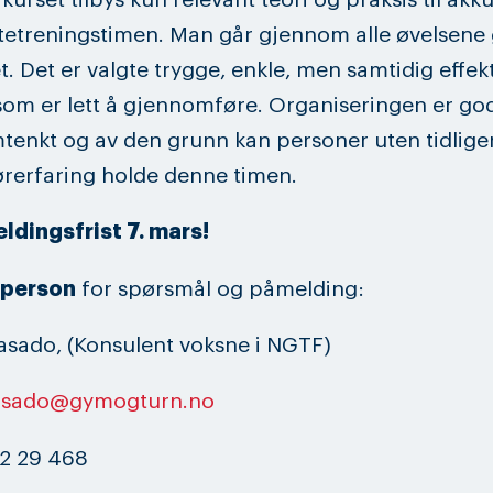
kurset tilbys kun relevant teori og praksis til akk
etreningstimen. Man går gjennom alle øvelsene
t. Det er valgte trygge, enkle, men samtidig effek
som er lett å gjennomføre. Organiseringen er go
enkt og av den grunn kan personer uten tidlige
ørerfaring holde denne timen.
ldingsfrist 7. mars!
tperson
for spørsmål og påmelding:
sado, (Konsulent voksne i NGTF)
asado@gymogturn.no
2 29 468