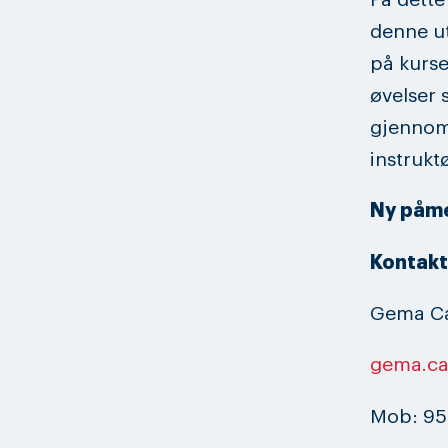
På dette 
denne ut
på kurse
øvelser 
gjennomt
instrukt
Ny påme
Kontak
Gema Ca
gema.c
Mob: 95