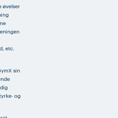
e øvelser
ning
ene
Treningen
, etc.
GymX sin
rende
dig
tyrke- og