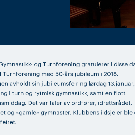
Gymnastikk- og Turnforening gratulerer i disse d
 Turnforening med 50-års jubileum i 2018.
en avholdt sin jubileumsfeiring lørdag 13.januar
ng i turn og rytmisk gymnastikk, samt en flott
smiddag. Det var taler av ordfører, idrettsrådet,
ret og «gamle» gymnaster. Klubbens ildsjeler ble
feiret.