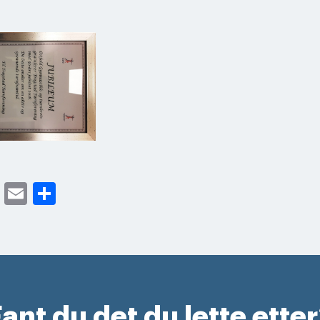
cebook
Twitter
Email
Share
ant du det du lette ette