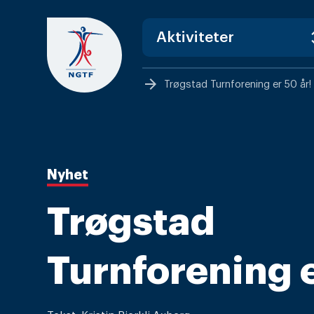
Skip
to
content
arrow_forward
Trøgstad Turnforening er 50 år!
Nyhet
Trøgstad
Turnforening e