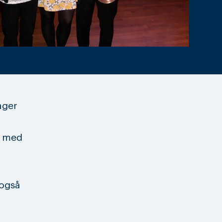
ager
, med
 også