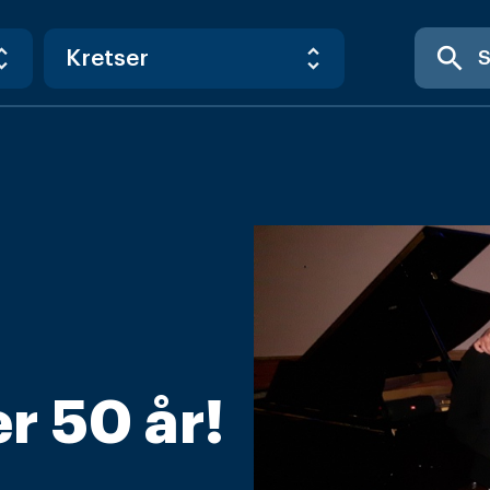
search
r 50 år!