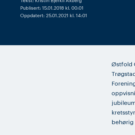
Tekst: Kristin Bjerkli Axberg
Publisert: 15.01.2018 kl. 00:01
Oppdatert: 25.01.2021 kl. 14:01
Østfold 
Trøgstad
Forening
oppvisni
jubileum
kretssty
behørig 