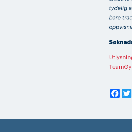
tydelig a
bare tra
oppvisnin
Søknads
Utlysnin
TeamGy
Fa