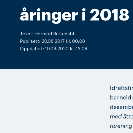
åringer i 2018
Tekst: Hermod Buttedahl
Publisert: 20.08.2017 kl. 00:08
Oppdatert: 10.08.2020 kl. 13:08
Idrettst
barneidr
desembe
med åtte 
forening