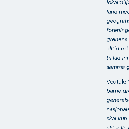
lokalmilj
land med
geografi
foreninge
grenens 
alltid m
til lag 
samme g
Vedtak:
barneidr
generals
nasjonal
skal kun 
aktuelle