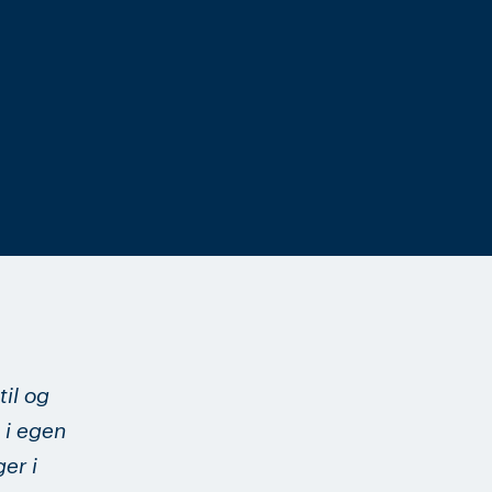
til og
s i egen
er i