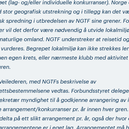
øet (lag- og/eller individuelle konkurranser). Norge 
 stor geografisk utstrekning og i tillegg kan det væ
sk spredning i utbredelsen av NGTF sine grener. F
r vil det derfor være nødvendig å utvide lokalmiljøe
naturlige omland. NGTF understreker at reisetid o
å vurderes. Begrepet lokalmiljø kan ikke strekkes l
innen egen krets, eller nærmeste klubb med aktivitet
ren.
Veilederen, med NGTFs beskrivelse av
ettsbestemmelsene vedtas. Forbundsstyret deleger
ekretær myndighet til å godkjenne arrangering av in
e arrangement/konkurranser pr. år innen hver gren.
delta på ett slikt arrangement pr. år, også der hvor 
 arrangementene er i eget lag. Arrangementet må h