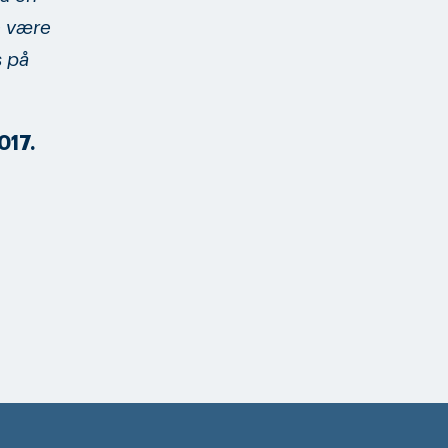
ke være
s på
017.