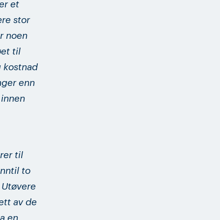
er et
re stor
or noen
t til
g kostnad
enger enn
 innen
er til
ntil to
 Utøvere
ett av de
a en