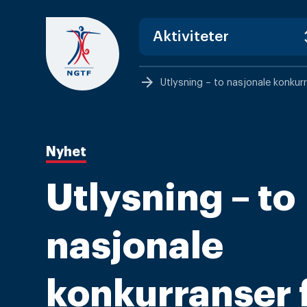
Skip
to
content
arrow_forward
Utlysning – to nasjonale konkurr
Nyhet
Utlysning – to
nasjonale
konkurranser 