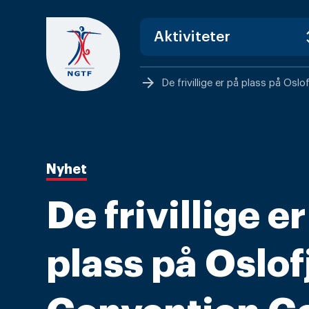
Skip
to
content
arrow_forward
De frivillige er på plass på Osl
Nyhet
De frivillige e
plass på Oslof