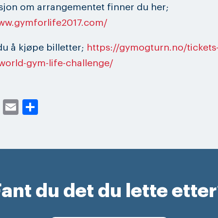
sjon om arrangementet finner du her;
www.gymforlife2017.com/
u å kjøpe billetter;
https://gymogturn.no/tickets-
world-gym-life-challenge/
cebook
Twitter
Email
Share
ant du det du lette ette