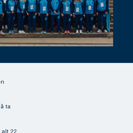
on
 å ta
alt 22