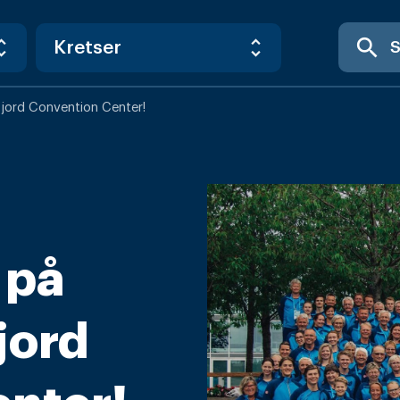
search
ofjord Convention Center!
r på
jord