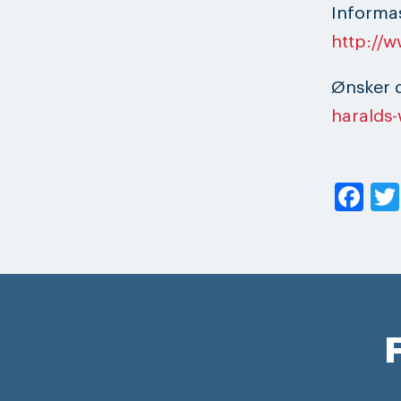
Informa
http://
Ønsker d
haralds-
Fa
F