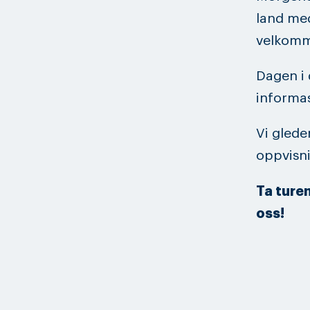
land med
velkomme
Dagen i 
informas
Vi glede
oppvisn
Ta ture
oss!