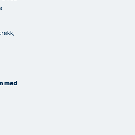
e
trekk,
en med