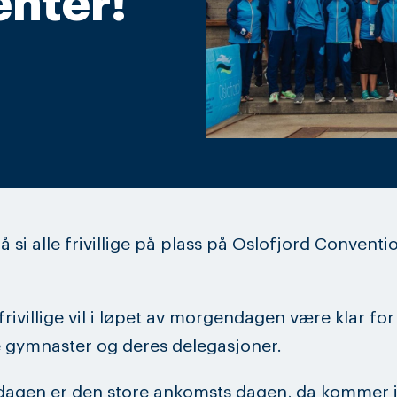
nter!
å si alle frivillige på plass på Oslofjord Conventi
 frivillige vil i løpet av morgendagen være klar for
e gymnaster og deres delegasjoner.
agen er den store ankomsts dagen, da kommer i 