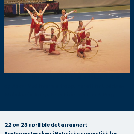
I klassen rekrutt tropp RG for alle deltok Stabekk
og Asker Med hver sin tropp, her ett fint bilde av
Stabekk sin tropp. Foto: Eirin Martina B. Berg
22 og 23 april ble det arrangert
Kretsmesterskap i Rytmisk gymnastikk for