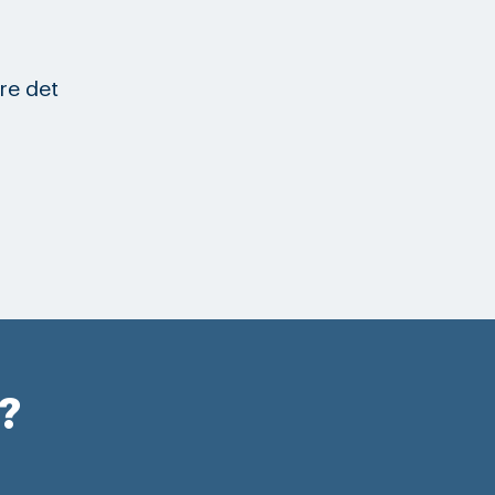
re det
r?