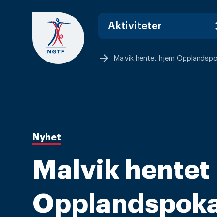
Skip
to
content
arrow_forward
Malvik hentet hjem Opplandspo
Nyhet
Malvik hentet
Opplandspoka