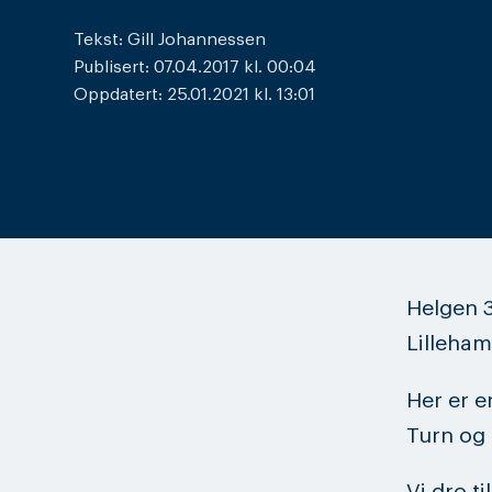
Tekst: Gill Johannessen
Publisert: 07.04.2017 kl. 00:04
Oppdatert: 25.01.2021 kl. 13:01
Helgen 3
Lilleha
Her er e
Turn og 
Vi dro t