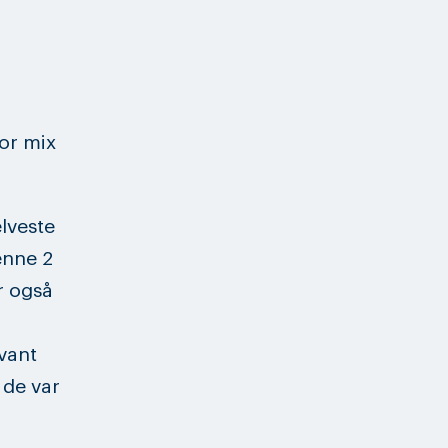
ior mix
lveste
enne 2
r også
 vant
 de var