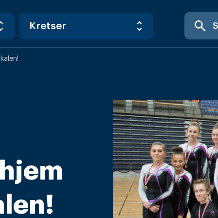
search
kalen!
 hjem
len!