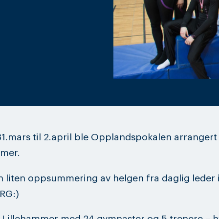
1.mars til 2.april ble Opplandspokalen arrangert
mmer.
n liten oppsummering av helgen fra daglig leder i
RG:)
il Lillehammer med 24 gymnaster og 5 trenere – h