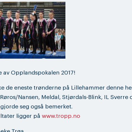
e av Opplandspokalen 2017!
kke de eneste trønderne på Lillehammer denne he
Røros/Nansen, Meldal, Stjørdals-Blink, IL Sverre 
 gjorde seg også bemerket.
ultater ligger på
www.tropp.no
beke Trøa