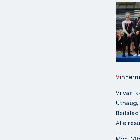
V
innern
Vi var i
Uthaug, 
Beitstad
Alle res
Mvh. Vi