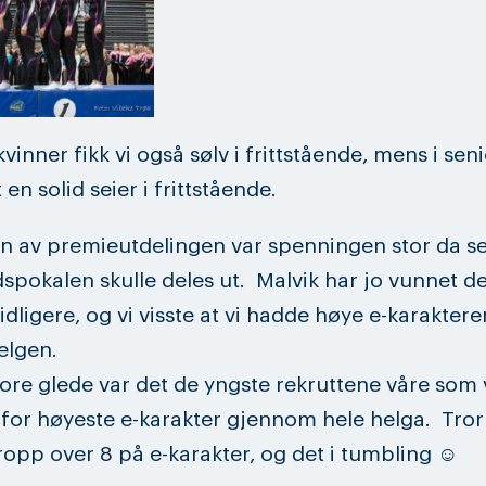
kvinner fikk vi også sølv i frittstående, mens i sen
 en solid seier i frittstående.
en av premieutdelingen var spenningen stor da se
pokalen skulle deles ut. Malvik har jo vunnet d
idligere, og vi visste at vi hadde høye e-karaktere
elgen.
store glede var det de yngste rekruttene våre som
for høyeste e-karakter gjennom hele helga. Tror
ropp over 8 på e-karakter, og det i tumbling ☺