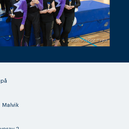
 på
 Malvik
vorav 2