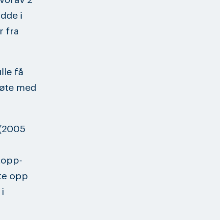
dde i
r fra
le få
møte med
 (2005
topp-
dte opp
i