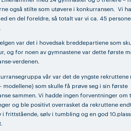
rne også stilte som utøvere i konkurransen. Vi ha
ed en del foreldre, så totalt var vi ca. 45 persone
.
lgen var det i hovedsak breddepartiene som skul
ur, og for noen av gymnastene var dette første 
anse-verdenen.
urransegruppa vår var det de yngste rekruttene
 modellene) som skulle få prøve seg i sin første
anse sammen. Vi hadde ingen forventninger om 
nger og ble positivt overrasket da rekruttene en
 i frittstående, sølv i tumbling og en god 10.plass 
.