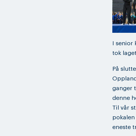
I senior 
tok laget
På slutt
Opplands
ganger t
denne h
Til vår 
pokalen 
eneste t