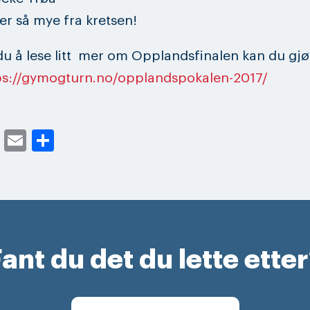
er så mye fra kretsen!
u å lese litt mer om Opplandsfinalen kan du gjø
ps://gymogturn.no/opplandspokalen-2017/
cebook
Twitter
Email
Share
ant du det du lette ette