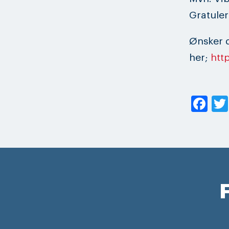
Gratuler
Ønsker d
her;
htt
Fa
F