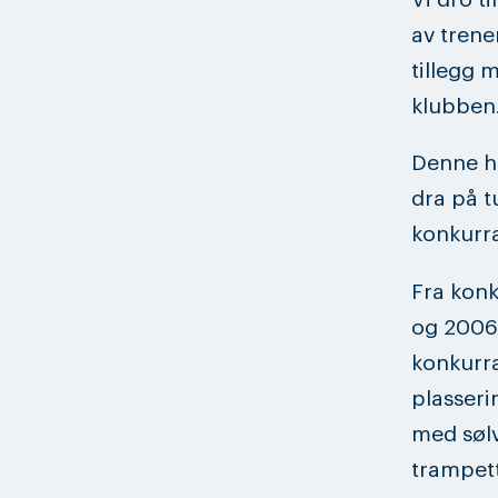
av trene
tillegg m
klubben
Denne he
dra på t
konkurr
Fra konk
og 2006-
konkurr
plasseri
med sølv
trampett