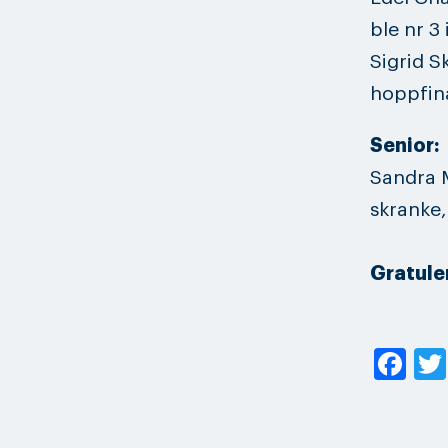
ble nr 3 
Sigrid S
hoppfina
Senior:
Sandra M
skranke,
Gratuler
Fa