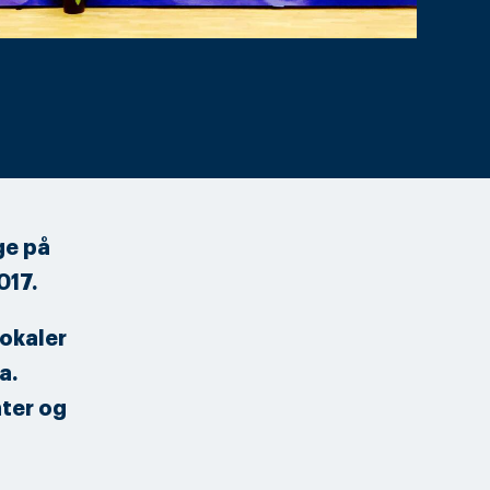
ge på
017.
okaler
a.
nter og