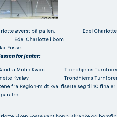
arlotte øverst på pallen. Edel Charlotte
e Edel Charlotte i bom
dar Fosse
assen for jenter:
andra Mohn Kvam Trondhjems Turnforen
 Anette Kvaløy Trondhjems Turnforen
ne fra Region-midt kvalifiserte seg til 10 finaler 
parater.
rlotte Eiken Fosse vant hopp, skranke og bomfin