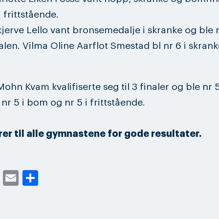
i frittstående.
kjerve Lello vant bronsemedalje i skranke og ble n
len. Vilma Oline Aarflot Smestad bl nr 6 i skrank
ohn Kvam kvalifiserte seg til 3 finaler og ble nr 5
 nr 5 i bom og nr 5 i frittstående.
er til alle gymnastene for gode resultater.
cebook
Twitter
Email
Share