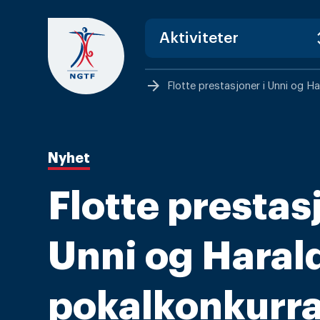
Skip
to
content
arrow_forward
Flotte prestasjoner i Unni og H
Nyhet
Flotte prestas
Unni og Haral
pokalkonkurr