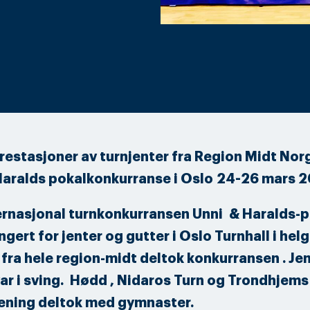
prestasjoner av turnjenter fra Region Midt Nor
Haralds pokalkonkurranse i Oslo
24-26 mars 2
ernasjonal turnkonkurransen Unni & Haralds-p
ngert for jenter og gutter i Oslo Turnhall i helg
fra hele region-midt deltok konkurransen . Je
var i sving. Hødd , Nidaros Turn og Trondhjems
ening deltok med gymnaster.