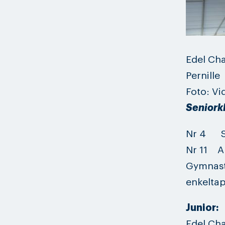
Edel Ch
Pernill
Foto: Vi
Seniorkl
Nr 4 S
Nr 11
Gymnaste
enkeltap
Junior:
Edel Cha