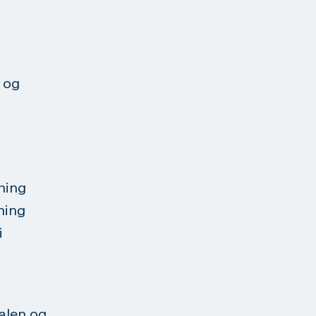
 og
ing
ing
i
alen og