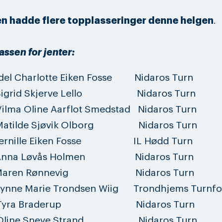
n hadde flere topplasseringer denne helgen
.
assen for jenter:
el Charlotte Eiken Fosse Nidaros Turn
Sigrid Skjerve Lello Nidaros Turn
ilma Oline Aarflot Smedstad Nidaros Turn
Matilde Sjøvik Olborg Nidaros Turn
Pernille Eiken Fosse IL Hødd Turn
Anna Løvås Holmen Nidaros Turn
 Maren Rønnevig Nidaros Turn
ynne Marie Trondsen Wiig Trondhjems Turnfo
 Tyra Braderup Nidaros Turn
Oline Sneve Strand Nidaros Turn