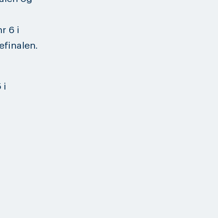
r 6 i
efinalen.
 i