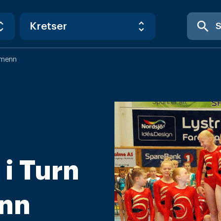
search
 menn
i Turn
enn