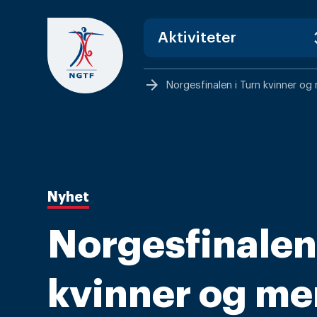
Skip
to
content
arrow_forward
Norgesfinalen i Turn kvinner og
Nyhet
Norgesfinalen 
kvinner og m