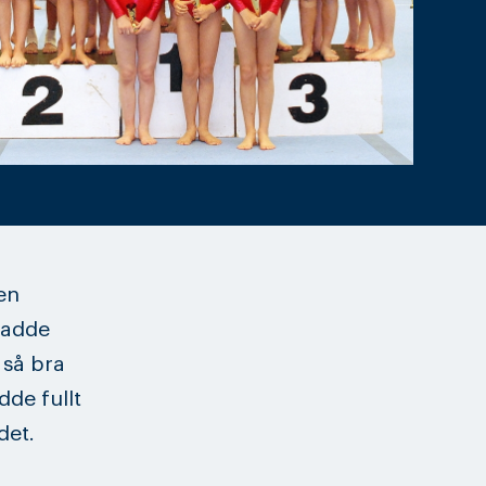
en
hadde
t så bra
de fullt
det.