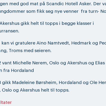
gen med god mat på Scandic Hotell Asker. Der va
ngdommer som fikk seg nye venner fra turn- No
Akershus gikk helt til topps i begge klasser i
urransen.
 1 kan vi gratulere Aino Namtvedt, Hedmark og Pe
ang, Troms med seieren.
 2 vant Michelle Nerem, Oslo og Akershus og Elias
 fra Hordaland
 3 gikk Madeleine Børsheim, Hordaland og Ole H
 Oslo og Akershus helt til topps.
ltater