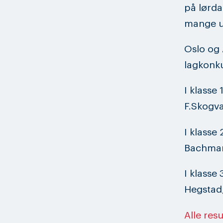
på lørda
mange u
Oslo og 
lagkonk
I klasse
F.Skogv
I klasse
Bachman
I klasse
Hegstad,
Alle resu