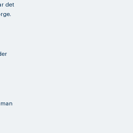
r det
rge.
der
erman