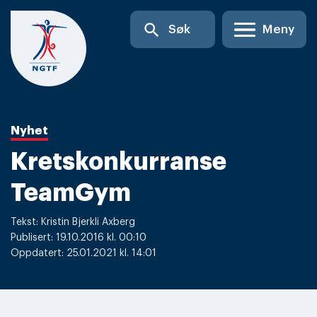
Skip
search
Søk
Meny
to
content
Nyhet
Kretskonkurranse
TeamGym
Tekst: Kristin Bjerkli Axberg
Publisert: 19.10.2016 kl. 00:10
Oppdatert: 25.01.2021 kl. 14:01