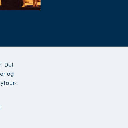
F. Det
er og
tyfour-
g