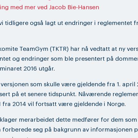
ning med mer ved Jacob Bie-Hansen
i tidligere også lagt ut endringer i reglementet fra
komite TeamGym (TKTR) har nå vedtatt at ny ver
ntet og endringer som ble presentert på dommer
minaret 2016 utgår.
versjonen som skulle være gjeldende fra 1. april 
isert på et senere tidspunkt. Nåværende regleme
1 fra 2014 vil fortsatt være gjeldende i Norge.
klager merarbeidet dette medfører for dem som
å forberede seg på bakgrunn av informasjonen 