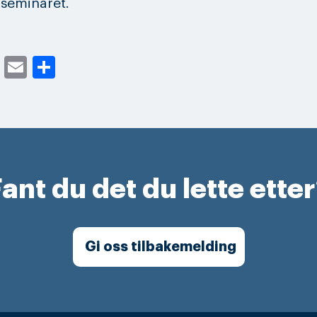
eminaret.
cebook
Twitter
Email
Share
ant du det du lette ette
Gi oss tilbakemelding