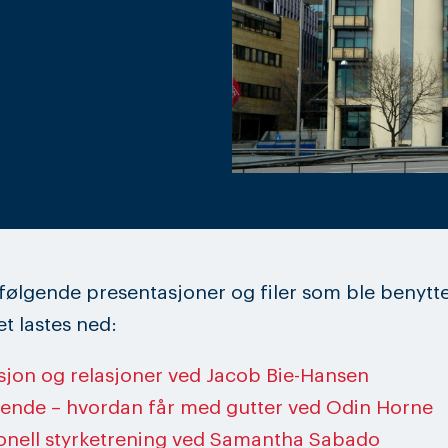
følgende presentasjoner og filer som ble benytt
t lastes ned:
sjon og relasjoner ved Jacob Bie-Hansen
tående – hvordan får med gutter ved Odin Horne
onell styrketrening ved Samantha Sabado