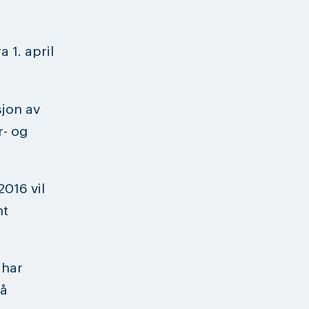
 1. april
sjon av
- og
2016 vil
nt
 har
på