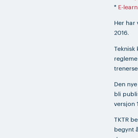
*
E-lear
Her har v
2016.
Teknisk 
regleme
trenerse
Den nye 
bli publ
versjon 
TKTR be
begynt 