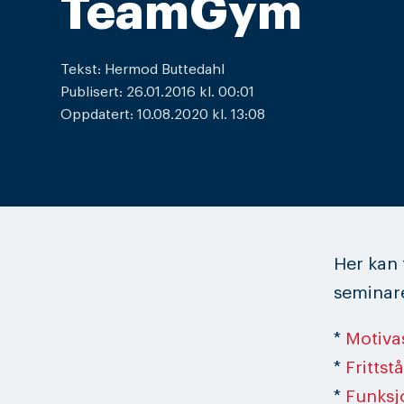
TeamGym
Tekst: Hermod Buttedahl
Publisert: 26.01.2016 kl. 00:01
Oppdatert: 10.08.2020 kl. 13:08
Her kan 
seminare
*
Motiva
*
Fritts
*
Funksj