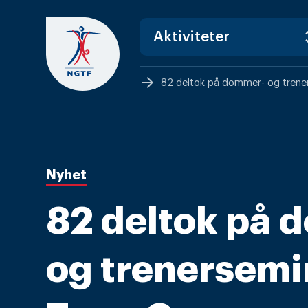
Skip
to
content
arrow_forward
82 deltok på dommer- og tren
Nyhet
82 deltok på 
og trenersemin