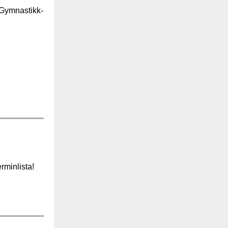
 Gymnastikk-
rminlista!