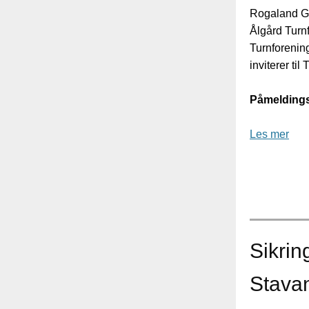
Rogaland Gy
Ålgård Turn
Turnforening
inviterer til 
Påmeldings
Les mer
Sikrin
Stava