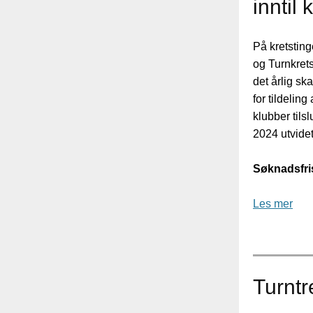
inntil 
På kretsting
og Turnkrets
det årlig ska
for tildeling
klubber tilsl
2024 utvide
Søknadsfris
Les mer
Turntre