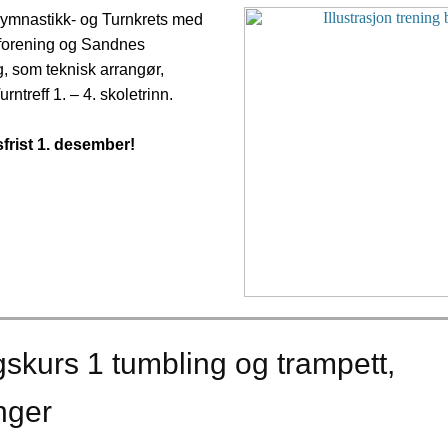
mnastikk- og Turnkrets med
forening og Sandnes
, som teknisk arrangør,
Turntreff 1. – 4. skoletrinn.
frist 1. desember!
gskurs 1 tumbling og trampett,
nger