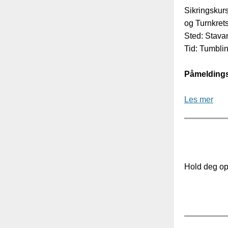
Sikringskur
og Turnkret
Sted: Stava
Tid: Tumbli
Påmeldingsf
Les mer
Hold deg opp