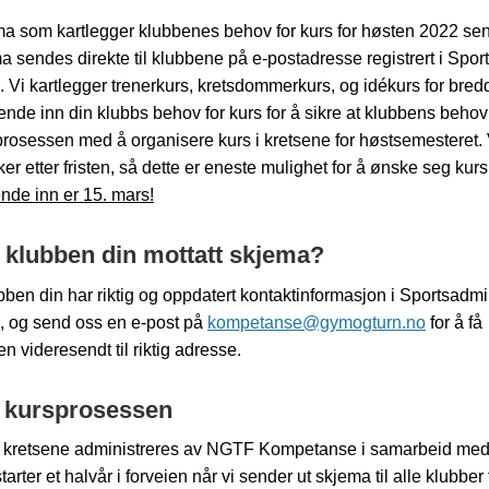
a som kartlegger klubbenes behov for kurs for høsten 2022 sen
 sendes direkte til klubbene på e-postadresse registrert i Spor
Vi kartlegger trenerkurs, kretsdommerkurs, og idékurs for bredd
nde inn din klubbs behov for kurs for å sikre at klubbens behov b
 prosessen med å organisere kurs i kretsene for høstsemesteret. V
er etter fristen, så dette er eneste mulighet for å ønske seg kurs
sende inn er 15. mars!
 klubben din mottatt skjema?
bben din har riktig og oppdatert kontaktinformasjon i Sportsadmi
 og send oss en e-post på
kompetanse@gymogturn.no
for å få
n videresendt til riktig adresse.
 kursprosessen
le kretsene administreres av NGTF Kompetanse i samarbeid med
arter et halvår i forveien når vi sender ut skjema til alle klubber 