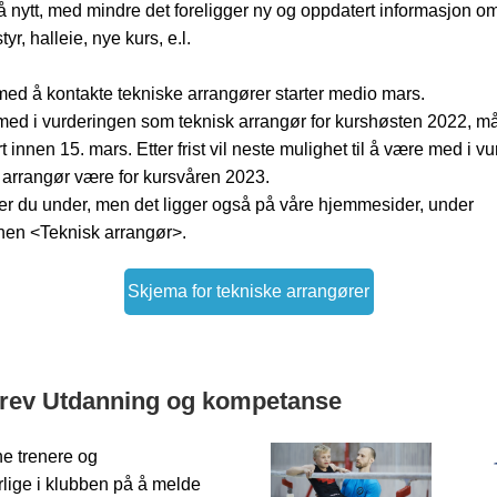
 nytt, med mindre det foreligger ny og oppdatert informasjon o
styr, halleie, nye kurs, e.l.
ed å kontakte tekniske arrangører starter medio mars.
med i vurderingen som teknisk arrangør for kurshøsten 2022, m
 innen 15. mars. Etter frist vil neste mulighet til å være med i v
 arrangør være for kursvåren 2023.
er du under, men det ligger også på våre hjemmesider, under
nen <Teknisk arrangør>.
Skjema for tekniske arrangører
rev Utdanning og kompetanse
e trenere og
rlige i klubben på å melde