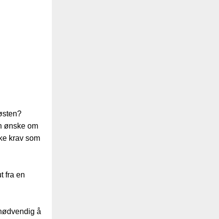
høsten?
inn ønske om
lke krav som
t fra en
 nødvendig å