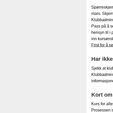
Spørreskjem
mars. Skjema
Klubbadmin. 
Pass på å se
hensyn til i
inn kursønsk
Frist for å 
Har ikke
Sjekk at klu
Klubbadmin,
informasjone
Kort om
Kurs for al
Prosessen st