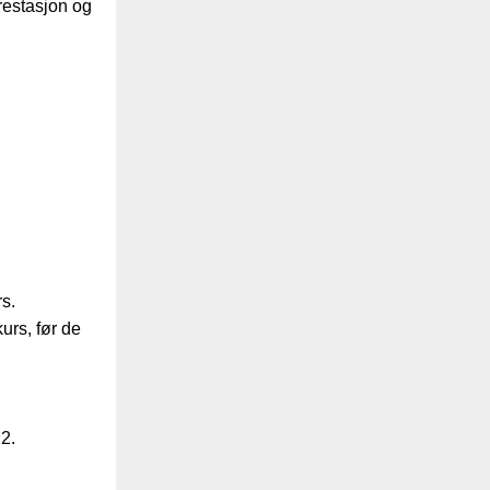
restasjon og
s.
urs, før de
22.