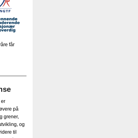
åre får
nse
 er
tøvere på
og grener,
tvikling
, og
dere til