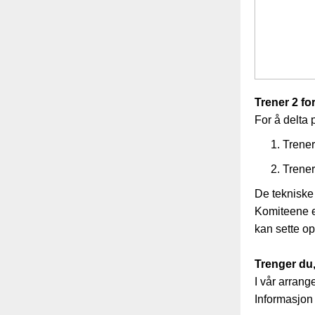
Trener 2 f
For å delta 
Trene
Trener
De tekniske 
Komiteene er
kan sette op
Trenger du,
I vår arrang
Informasjon