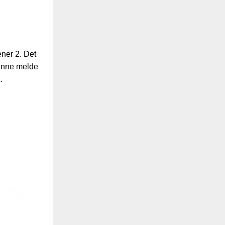
ener 2. Det
 kunne melde
.