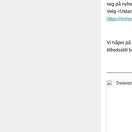
seg på nyhe
Velg <Utda
https://gymo
Vi håper på 
tilfredsstil