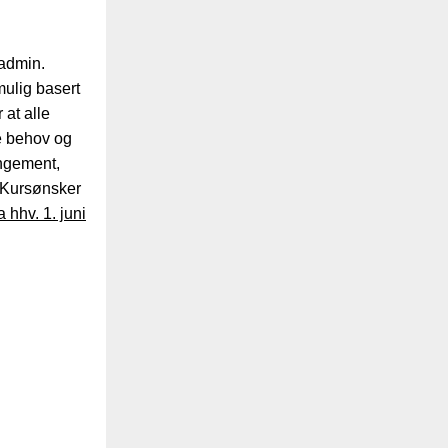
sadmin.
mulig basert
 at alle
te behov og
ngement,
 Kursønsker
 hhv. 1. juni