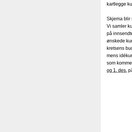
kartlegge k
Skjema blir 
Vi samler k
på innsendte 
ønskede kurs
kretsens bu
mens idékur
som kommer i
og 1. des.
på