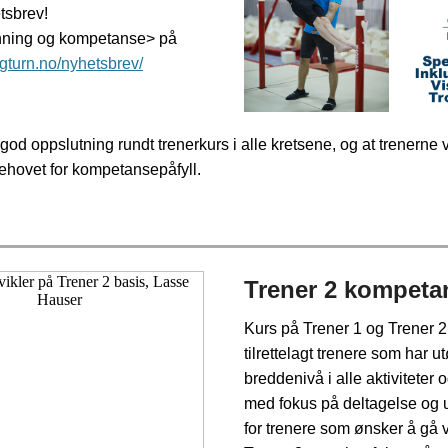
tsbrev!
nning og kompetanse> på
gturn.no/nyhetsbrev/
god oppslutning rundt trenerkurs i alle kretsene, og at trenerne v
t behovet for kompetansepåfyll.
Trener 2 kompeta
Kurs på Trener 1 og Trener 2
tilrettelagt trenere som har u
breddenivå i alle aktiviteter 
med fokus på
deltagelse og u
for trenere som ønsker å gå vi