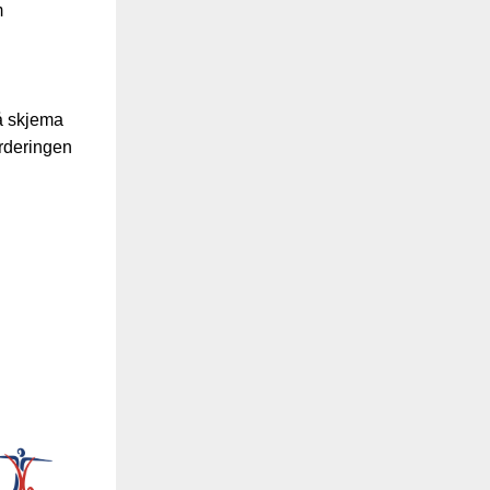
m
å skjema
urderingen