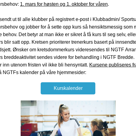
ursbehov:
1. mars for høsten og 1. oktober for våren
.
sendt ut til alle klubber på registrert e-post i Klubbadmin/ Sport
ursbehov og jobber for å sette opp kurs så hensiktsmessig som 
behov. Det betyr at man ikke er sikret å få kurs til seg selv, eller
 blir satt opp. Kretsen prioriterer trenerkurs basert på innsend
dsjett. Ønsker om kretsdommerkurs videresendes til NGTF Arra
s breddeaktivitet sendes videre for behandling i NGTF Bredde.
nn utenom fristen vil ikke bli hensyntatt.
Kursene publiseres fra
 NGTFs kalender på våre hjemmesider:
Kurskalender