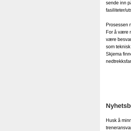
sende inn på
fasiliteter/ut
Prosessen m
For å være 
være besvart
som teknisk
Skjema finn
nedtrekksfa
Nyhetsb
Husk å minn
treneransva