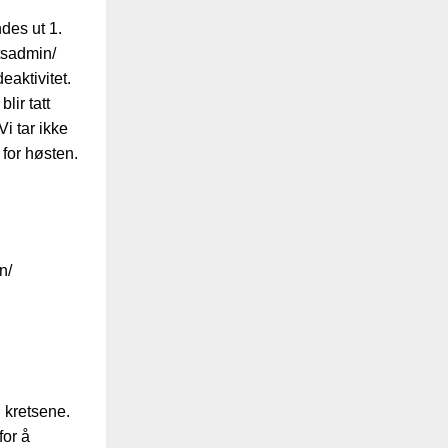
des ut 1.
tsadmin/
eaktivitet.
lir tatt
i tar ikke
 for høsten.
n/
 kretsene.
for å