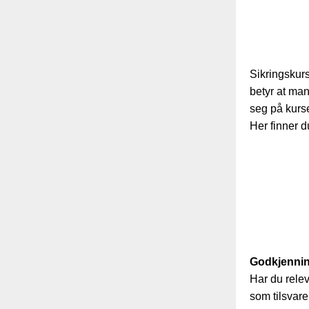
Sikringskurs
betyr at man
seg på kurse
Her finner d
Godkjenni
Har du rele
som tilsvare