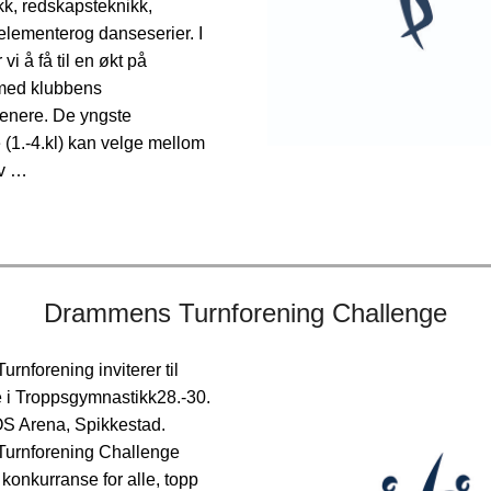
kk, redskapsteknikk,
lementerog danseserier. I
 vi å få til en økt på
med klubbens
trenere. De yngste
(1.-4.kl) kan velge mellom
lv …
Drammens Turnforening Challenge
nforening inviterer til
 i Troppsgymnastikk28.-30.
OS Arena, Spikkestad.
urnforening Challenge
konkurranse for alle, topp