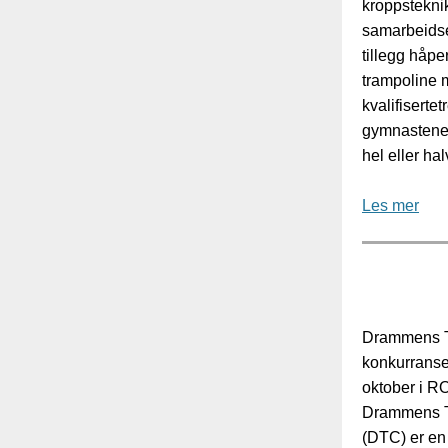
kroppstekni
samarbeidse
tillegg håper
trampoline 
kvalifiserte
gymnastene 
hel eller ha
Les mer
Drammens Tur
konkurranse
oktober i R
Drammens T
(DTC) er en 