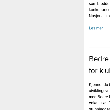
som bredde, 
konkurranse
Nasjonal kon
Les mer
Bedre 
for kl
Kjenner du t
utviklingsve
med Bedre kl
enkelt skal 
grunnleggen