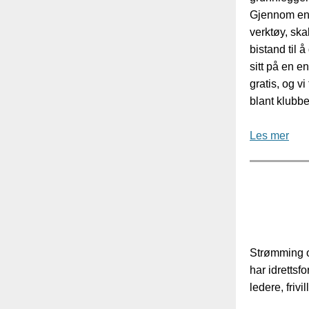
Gjennom en
verktøy, sk
bistand til å
sitt på en e
gratis, og vi
blant klubbe
Les mer
Strømming og
har idrettsf
ledere, frivi