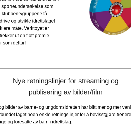
 spørreundersøkelse som
al klubbene/gruppene få
 drive og utvikle idrettslaget
nklere måte. Verktøyet er
 trekker ut en flott premie
r som deltar!
Nye retningslinjer for streaming og
publisering av bilder/film
 bilder av barne- og ungdomsidretten har blitt mer og mer vanli
orbundet laget noen enkle retningslinjer for å bevisstgjøre trenere
llige og foresatte av barn i idrettslag.