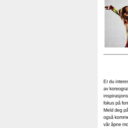
Er du inter
av koreograf
inspirasjon
fokus på for
Meld deg p
også komme 
vår åpne mo