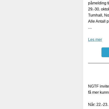
påmelding t
29.-30. okto
Turnhall, N
Alle Antall 
…
Les mer
NGTF invite
få mer kunns
Når: 22.-23