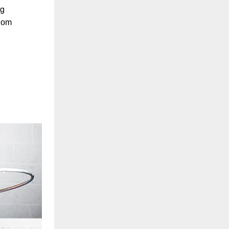
og
g om