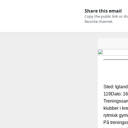
Sted: Igland
119Dato: 16
Treningssam
klubber i kre
rytmisk gymn
På treningss