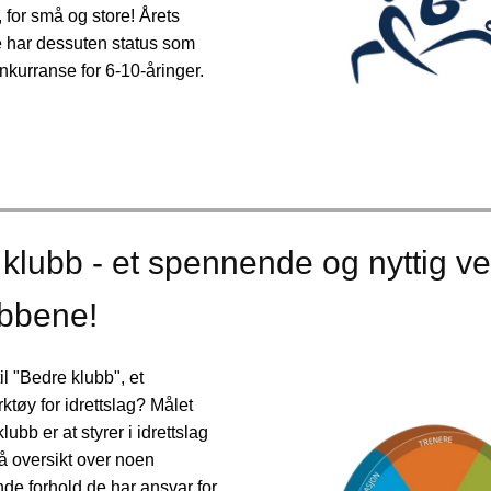
for små og store! Årets
 har dessuten status som
kurranse for 6-10-åringer.
klubb - et spennende og nyttig ve
ubbene!
il "Bedre klubb", et
rktøy for idrettslag? Målet
ubb er at styrer i idrettslag
få oversikt over noen
de forhold de har ansvar for.