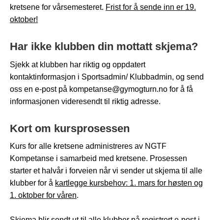
kretsene for vårsemesteret.
Frist for å sende inn er 19.
oktober!
Har ikke klubben din mottatt skjema?
Sjekk at klubben har riktig og oppdatert
kontaktinformasjon i Sportsadmin/ Klubbadmin, og send
oss en e-post på kompetanse@gymogturn.no for å få
informasjonen videresendt til riktig adresse.
Kort om kursprosessen
Kurs for alle kretsene administreres av NGTF
Kompetanse i samarbeid med kretsene. Prosessen
starter et halvår i forveien når vi sender ut skjema til alle
klubber for å
kartlegge kursbehov: 1. mars for høsten og
1. oktober for våren
.
Skjema blir sendt ut til alle klubber på registrert e-post i