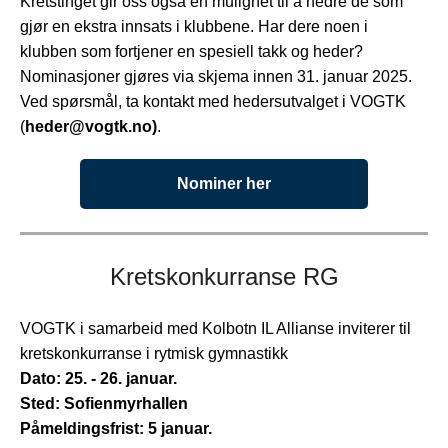
Kretstinget gir oss også en mulighet til å hedre de som
gjør en ekstra innsats i klubbene. Har dere noen i
klubben som fortjener en spesiell takk og heder?
Nominasjoner gjøres via skjema innen 31. januar 2025.
Ved spørsmål, ta kontakt med hedersutvalget i VOGTK
(
heder@vogtk.no)
.
Nominer her
Kretskonkurranse RG
VOGTK i samarbeid med Kolbotn IL Allianse inviterer til
kretskonkurranse i rytmisk gymnastikk
Dato: 25. - 26. januar.
Sted: Sofienmyrhallen
Påmeldingsfrist: 5 januar.