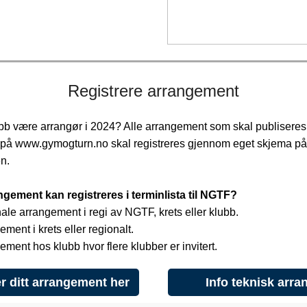
Registrere arrangement
ubb være arrangør i 2024? Alle arrangement som skal publiseres 
n på www.gymogturn.no skal registreres gjennom eget skjema på
n.
ngement kan registreres i terminlista til NGTF?
nale arrangement i regi av NGTF, krets eller klubb.
ement i krets eller regionalt.
gement hos klubb hvor flere klubber er invitert.
r ditt arrangement her
Info teknisk arra