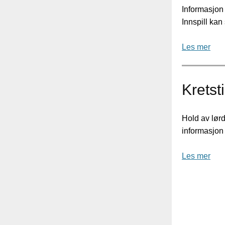
Informasjon 
Innspill k
Les mer
Kretst
Hold av lør
informasjon
Les mer