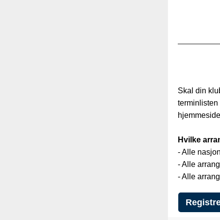
Skal din kl
terminliste
hjemmeside
Hvilke arra
- Alle nasjo
- Alle arrang
- Alle arran
Registre