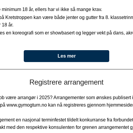
minimum 18 år, ellers har vi ikke så mange krav.
 Kretstroppen kan være både jenter og gutter fra 8. klassetrinn 
r 18 år.
ges en koreografi som er showbasert og legger vekt på dans, akr
Les mer
Registrere arrangement
ubb være arrangør i 2025? Arrangementer som ønskes publisert 
n på www.gymogturn.no kan nå registreres gjennom hjemmeside
ngement en nasjonal terminfestet tildelt konkurranse fra forbunde
takt med den respektive konsulenten for grenen arrangementet gj