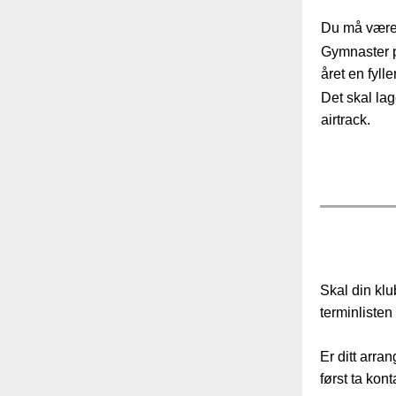
Du må være 
Gymnaster på
året en fylle
Det skal la
airtrack.
Skal din kl
terminliste
Er ditt arra
først ta kon