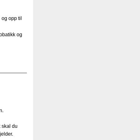
og opp til
obatikk og
i
n.
t skal du
elder.