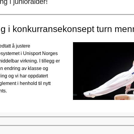
ng i junioralder!
ng i konkurransekonsept turn men
dtatt å justere
systemet i Unisport Norges
delbar virkning. I tillegg er
 en endring av klasse og
ing og vi har oppdatert
glement i henhold til nytt
nts.