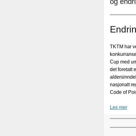
og endri
Endri
TKTM har ve
konkurranse
Cup med umid
det foretatt
aldersinndel
nasjonalt re
Code of Poi
Les mer