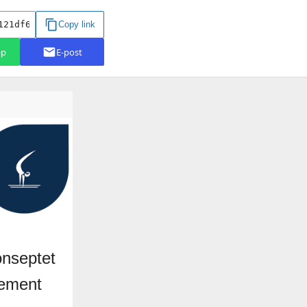
onseptet
lement