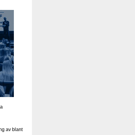
na
ng av blant