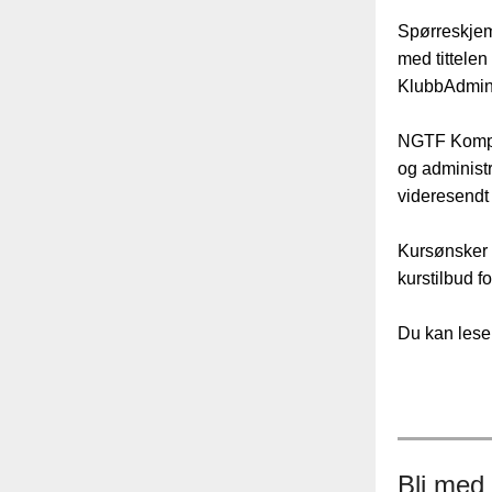
Spørreskjema
med tittelen
KlubbAdmin.
NGTF Kompe
og administr
videresendt 
Kursønsker s
kurstilbud f
Du kan lese
Bli med