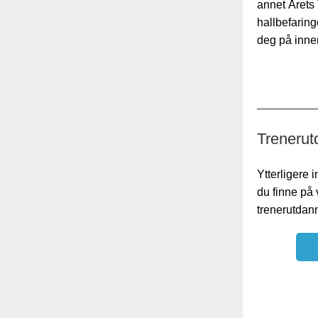
annet Årets 
hallbefaring
deg på innen
Trenerut
Ytterligere 
du finne på 
trenerutdan