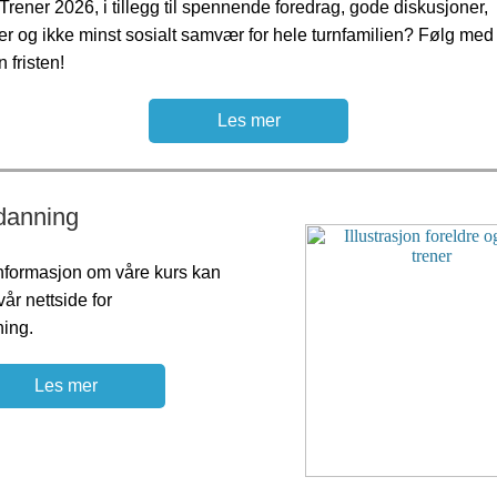
Trener 2026, i tillegg til spennende foredrag, gode diskusjoner,
er og ikke minst sosialt samvær for hele turnfamilien? Følg me
 fristen!
Les mer
danning
informasjon om våre kurs kan
vår nettside for
ning.
Les mer