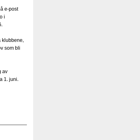
på e-post
o i
6.
 klubbene,
ov som bli
g av
 1. juni.