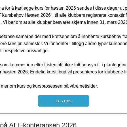
 for å kartlegge kurs for høsten 2026 sendes i disse dager ut 
 "Kursbehov Høsten 2026", til alle klubbers registrerte kontaktinf
 Vi ber om at alle klubber besvarer skjema innen 31. mars 202
tanse samarbeider med kretsene om å innhente kursbehov fra
ere kurs pr. semester. Vi innhenter i tillegg andre typer kursbeh
til respektive ansvarlige.
om kommer inn etter fristen blir ikke tatt hensyn til i planleggin
or høsten 2026. Endelig kurstilbud vil presenteres for klubbene fra
 mer om kurs og kursprosessen på våre nettsider.
Les mer
 på ALT-konferansen 2026