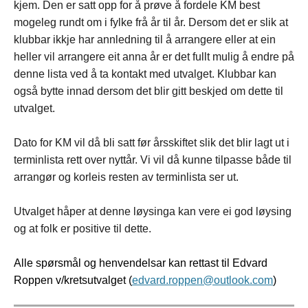
kjem. Den er satt opp for å prøve å fordele KM best
mogeleg rundt om i fylke frå år til år. Dersom det er slik at
klubbar ikkje har annledning til å arrangere eller at ein
heller vil arrangere eit anna år er det fullt mulig å endre på
denne lista ved å ta kontakt med utvalget. Klubbar kan
også bytte innad dersom det blir gitt beskjed om dette til
utvalget.
Dato for KM vil då bli satt før årsskiftet slik det blir lagt ut i
terminlista rett over nyttår. Vi vil då kunne tilpasse både til
arrangør og korleis resten av terminlista ser ut.
Utvalget håper at denne løysinga kan vere ei god løysing
og at folk er positive til dette.
Alle spørsmål og henvendelsar kan rettast til Edvard
Roppen v/kretsutvalget (
edvard.roppen@outlook.com
)