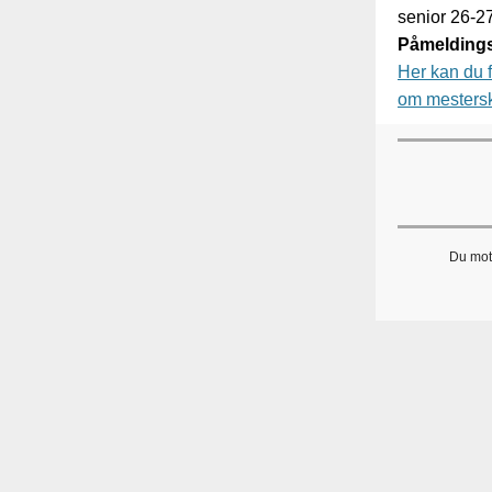
senior 26-2
Påmeldingsf
Her kan du f
om mestersk
Du mott