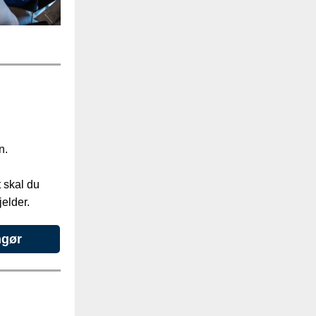
i
n.
t skal du
elder.
ngør