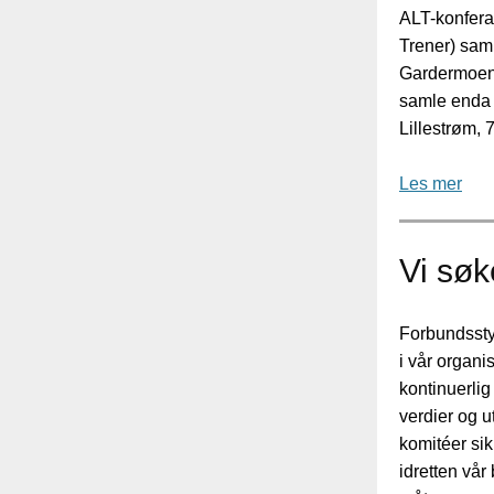
ALT-konfera
Trener) sam
Gardermoen i
samle enda 
Lillestrøm, 
Les mer
Vi søke
Forbundssty
i vår organi
kontinuerli
verdier og u
komitéer sik
idretten vår 