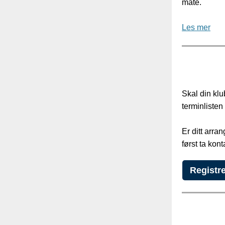
måte.
Les mer
Skal din kl
terminliste
Er ditt arra
først ta kon
Registre