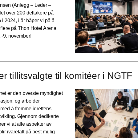
nsen (Anlegg – Leder –
let over 200 deltakere på
 2024, i år håper vi på å
flere på Thon Hotel Arena
7.-9. november!
r tillitsvalgte til komitéer i NGTF
ret er den øverste myndighet
sasjon, og arbeider
g med å fremme idrettens
tvikling. Gjennom dedikerte
rer vi at alle aspekter av
blir ivaretatt på best mulig