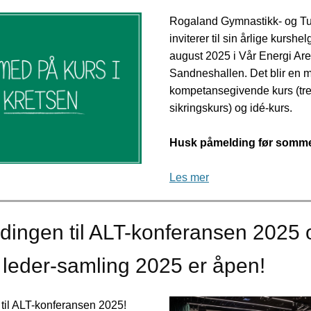
Rogaland Gymnastikk- og Tu
inviterer til sin årlige kurshel
august 2025 i Vår Energi Ar
Sandneshallen. Det blir en m
kompetansegivende kurs (tre
sikringskurs) og idé-kurs.
Husk påmelding før somme
Les mer
dingen til ALT-konferansen 2025 
 leder-samling 2025 er åpen!
il ALT-konferansen 2025!