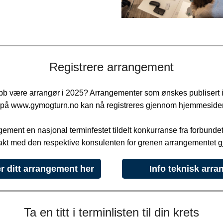
Registrere arrangement
ubb være arrangør i 2025? Arrangementer som ønskes publisert 
n på www.gymogturn.no kan nå registreres gjennom hjemmeside
ngement en nasjonal terminfestet tildelt konkurranse fra forbunde
takt med den respektive konsulenten for grenen arrangementet gj
r ditt arrangement her
Info teknisk arra
Ta en titt i terminlisten til din krets