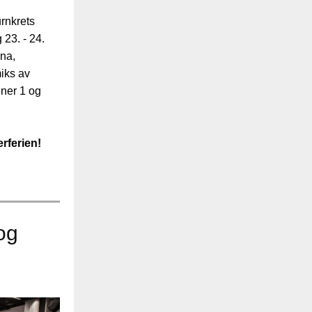
rnkrets
g 23. - 24.
ena,
iks av
ner 1 og
rferien!
og