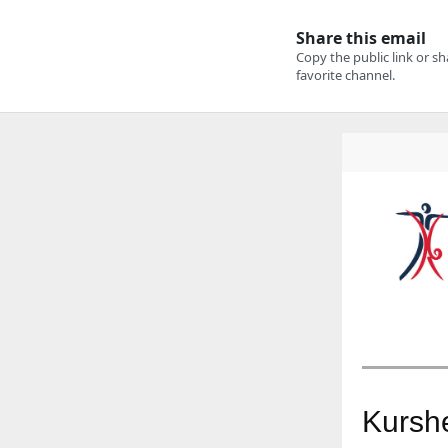
Kursh