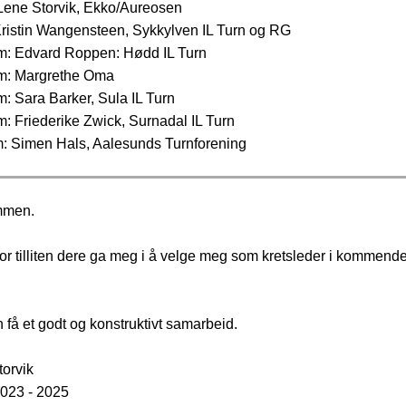
 Lene Storvik, Ekko/Aureosen
Kristin Wangensteen, Sykkylven IL Turn og RG
m: Edvard Roppen: Hødd IL Turn
m: Margrethe Oma
: Sara Barker, Sula IL Turn
: Friederike Zwick, Surnadal IL Turn
 Simen Hals, Aalesunds Turnforening
mmen.
or tilliten dere ga meg i å velge meg som kretsleder i kommend
 få et godt og konstruktivt samarbeid.
orvik
2023 - 2025