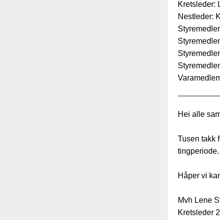
Kretsleder:
Nestleder: 
Styremedle
Styremedle
Styremedlem
Styremedlem
Varamedlem:
Hei alle sa
Tusen takk f
tingperiode.
Håper vi kan
Mvh Lene St
Kretsleder 