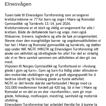
Elnesvågen
Tusen takk til Elnesvågen Turnforening som arrangerer
kretsturnstevne nr 77 for barn og unge i Møre og Romsdal
Gymnastikk- og Turnkrets
13.-14. juni 2026.
Kretsturnstevne er et stort og viktig arrangement for alle i
kretsen. Både de deltakende barn og unge, men også
tilskuerne, trenere, lagledere og alle de bak arrangementet.
Stevne viser den mangfoldige barne- og ungdomsaktiviteten vi
har her i Møre og Romsdal gymnastikk og turnkrets, og støtter
opp under NIF, NGTF, MRGTK og Elnesvågen Turnforening sitt
ønske om aktivitet og idrettsglede for alle! For det er virkelig
når vi er flere samlet sammen om aktiviteten at den gir oss
mest.
Visjonen til Norges Gymnastikk og Turnforbund er «livslang
glede i gym og turn». Gym og turn fra tidlig alder stimulerer
den motoriske utviklingen og gir et godt utgangspunkt for å
bedrive idrett og få livslang glede av fysisk aktivitet.
NGTF, er det femte største særforbundet i Norge med ca
102.000 medlemmer fordelt på 420 lag. Så vi her i Møre og
Romsdal er en del av en stor «turnfamilie», som gir mye
glede, felleskap, motivasjon, mestring, samhold og motorisk
utvikling.
Elnesvågen Turnforening har arbeidet iherdig for å kunne ta