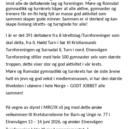
imot alle de deltakende lag og foreninger. Møre og Romsdal
gymnastikk og turnkrets håper at alle aktive, gymnaster og
trenere får en fin helg fylt av masse god aktivitet som
sammen skaper gode minner. Sammen er vi sterkest og kan
skape livslang idretts- og turnglede for alle!
I år er det 391 deltakere fra 8 Idrettslag/Turnforeninger som
skal delta, fra IL Hødd Turn i Sør til Kristiansunds
Turnforeningen og Surnadal IL Turn i nord.
Elnesvågen
Turnforening stiller med hele 100 gymnaster selv som største
troppen, dette viser stor og god aktivitet i vår krets.
Møre og Romsdal gymnastikk og turnkrets har de siste årene
hatt en jevn og god vekst i medlemsmassen, vi har den største
tilveksten i utøvere i hele Norge – GODT JOBBET alle
sammen!
På vegne av styret i MRGTK vil jeg med dette ønske
velkommen til Kretsturnstevne for Barn og Unge nr. 77 i
Elnesvågen 13 – 14 juni 2026, og ønsker Elnesvågen