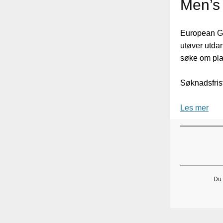
Men’s 
European Gy
utøver utdann
søke om pla
Søknadsfrist
Les mer
Du 