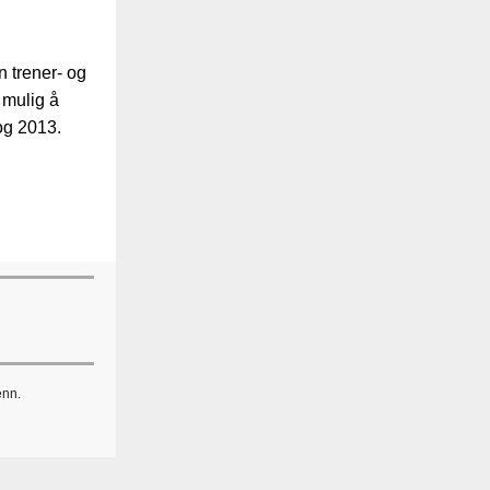
 trener- og
r mulig å
og 2013.
enn.