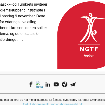
stikk- og Turnkrets inviterer
dlemsklubber til høstmøte i
d onsdag 9.november. Dette
for erfaringsutveksling
ene i kretsen, der en spiller
 tema, og deler status for
utfordringer. …
e mailen fordi du har meldt interesse for å motta nyhetsbrev fra Agder Gymnastikk
Avslutt abonnement
|
Håndter abonnementet ditt