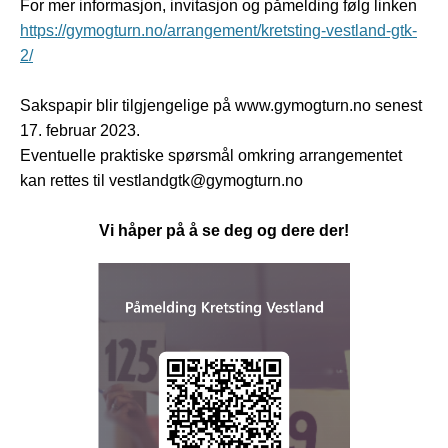
For mer informasjon, invitasjon og påmelding følg linken
https://gymogturn.no/arrangement/kretsting-vestland-gtk-
2/
Sakspapir blir tilgjengelige på www.gymogturn.no senest
17. februar 2023.
Eventuelle praktiske spørsmål omkring arrangementet
kan rettes til vestlandgtk@gymogturn.no
Vi håper på å se deg og dere der!