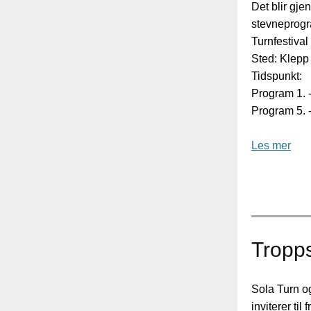
Det blir gj
stevneprogr
Turnfestiva
Sted: Klepp
Tidspunkt:
Program 1. - 
Program 5. - 
Les mer
Tropps
Sola Turn o
inviterer til