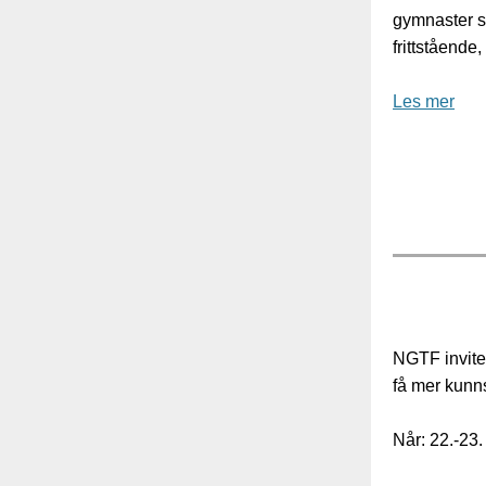
gymnaster 
frittstående
Les mer
NGTF invite
få mer kunns
Når: 22.-23