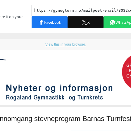
View this in your browser.
nnomgang stevneprogram Barnas Turnfest