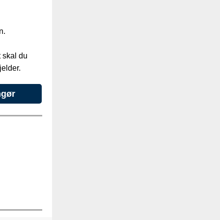
i
n.
t skal du
elder.
ngør