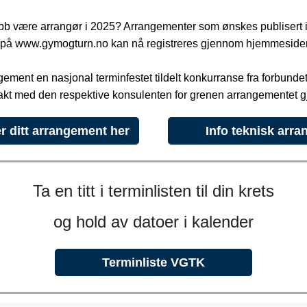
ubb være arrangør i 2025? Arrangementer som ønskes publisert 
n på www.gymogturn.no kan nå registreres gjennom hjemmeside
ngement en nasjonal terminfestet tildelt konkurranse fra forbunde
takt med den respektive konsulenten for grenen arrangementet gj
r ditt arrangement her
Info teknisk arra
Ta en titt i terminlisten til din krets
og hold av datoer i kalender
Terminliste VGTK