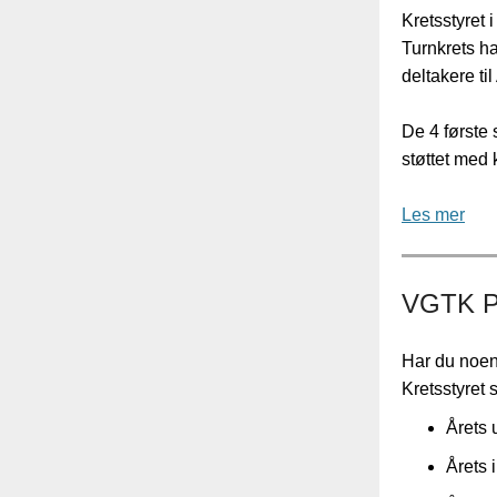
Kretsstyret 
Turnkrets har
deltakere ti
De 4 første 
støttet med 
Les mer
VGTK Pr
Har du noen
Kretsstyret 
Årets 
Årets 