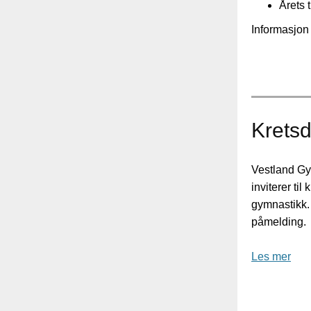
Årets 
Informasjon 
Krets
Vestland Gy
inviterer ti
gymnastikk. 
påmelding.
Les mer