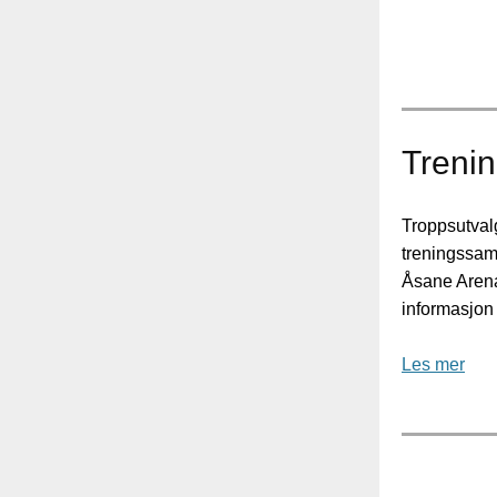
Trenin
Troppsutvalge
treningssamli
Åsane Arena
informasjon 
Les mer