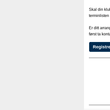
Skal din kl
terminliste
Er ditt arra
først ta kon
Registre