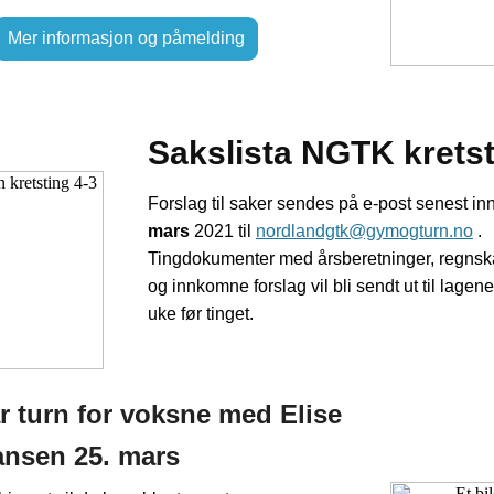
Mer informasjon og påmelding
Sakslista NGTK krets
Forslag til saker sendes på e-post senest i
mars
2021 til
nordlandgtk@gymogturn.no
.
Tingdokumenter med årsberetninger, regnska
og innkomne forslag vil bli sendt ut til lagen
uke før tinget.
 turn for voksne med Elise
ansen 25. mars