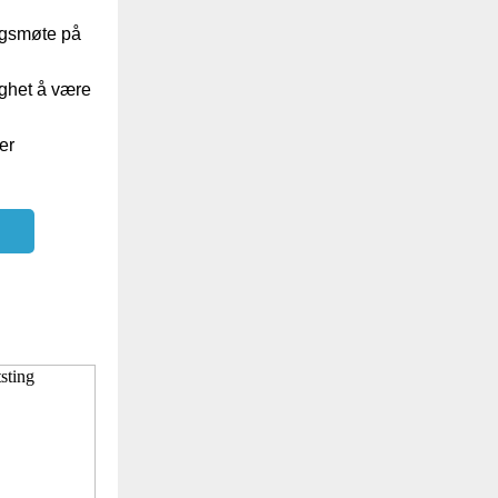
lagsmøte på
ighet å være
er