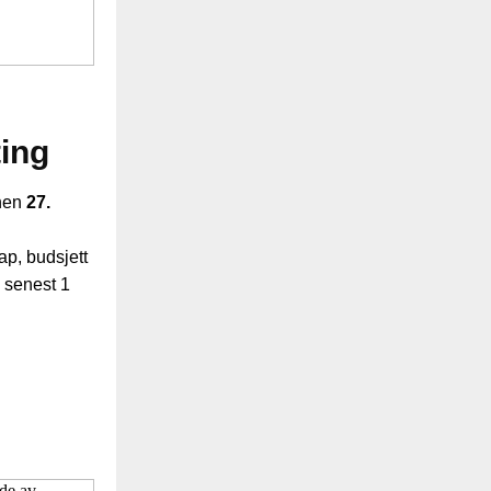
ting
nnen
27.
p, budsjett
e senest 1