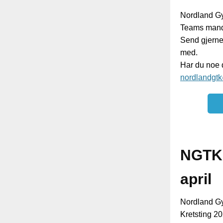
Nordland Gym
Teams manda
Send gjerne 
med.
Har du noe d
nordlandgt
NGTK d
april
Nordland Gym
Kretsting 20