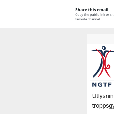
Utlysni
troppsg