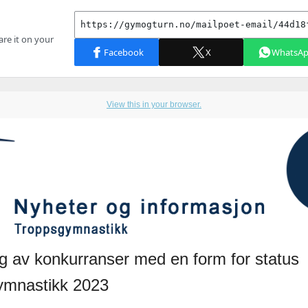
View this in your browser.
ng av konkurranser med en form for status
ymnastikk 2023