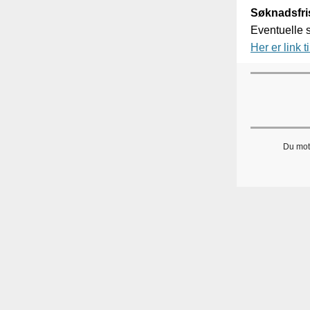
Søknadsfris
Eventuelle s
Her er link t
Du mott