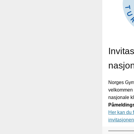
Invita
nasjon
Norges Gymn
velkommen t
nasjonale k
Påmeldings
Her kan du f
invitasjone