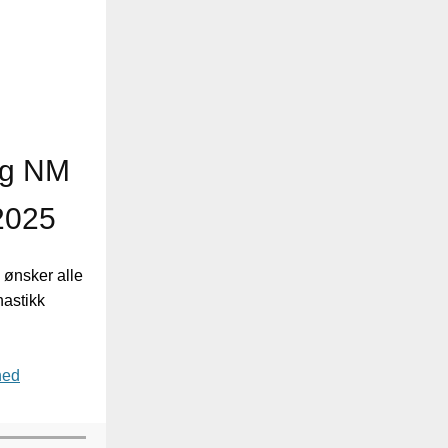
 og NM
2025
 ønsker alle
nastikk
ned