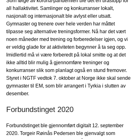
Som følge av korona-pandemien ble det en bråstopp for
all hallaktivitet. Samlinger og konkurranser lokalt,
nasjonalt og internasjonalt ble avlyst eller utsatt.
Gymnaster og trenere over hele verden har måttet
tilpasse seg alternative treningsformer. Nå har det vært
noen måneder med trening og forberedelser igjen, og vi
er veldig glade for at aktiviteten begynner å ta seg opp.
Imidlertid må vi være forberedt på lokal smitte og at det
ikke alltid blir mulig å gjennomføre treninger og
konkurranser slik som planlagt også en stund fremover.
Styret i NGTF vedtok 7. oktober at Norge ikke skal sende
gymnaster til EM, som blir arrangert i Tyrkia i slutten av
desember.
Forbundstinget 2020
Forbundstinget ble gjennomført digitalt 12. september
2020. Torgeir Røinås Pedersen ble gjenvalgt som