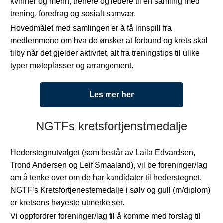
kvinner og menn, trenere og ledere til en samling med
trening, foredrag og sosialt samvær.
Hovedmålet med samlingen er å få innspill fra
medlemmene om hva de ønsker at forbund og krets skal
tilby når det gjelder aktivitet, alt fra treningstips til ulike
typer møteplasser og arrangement.
Les mer her
NGTFs kretsfortjenstmedalje
Hederstegnutvalget (som består av Laila Edvardsen,
Trond Andersen og Leif Smaaland), vil be foreninger/lag
om å tenke over om de har kandidater til hederstegnet.
NGTF’s Kretsfortjenestemedalje i sølv og gull (m/diplom)
er kretsens høyeste utmerkelser.
Vi oppfordrer foreninger/lag til å komme med forslag til