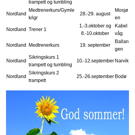
trampett og tumbling
Medtrenerkurs/Gymle
Mosjø
Nordland
28.-29. august
k/igr
en
1.-3.oktober og
Kabel
Nordland
Trener 1
8.-10.oktober
våg
Ballan
Nordland
Medtrenerkurs
19. september
gen
Sikringskurs 1
Nordland
10.-12.september
Narvik
trampett og tumbling
Sikringskurs 2
Nordland
25.-26.september
Bodø
trampett