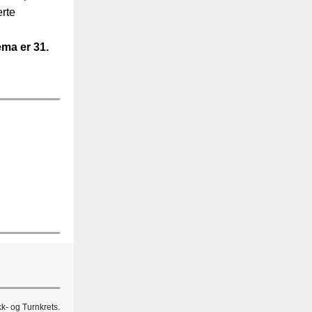
erte
ema er 31.
k- og Turnkrets.