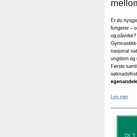
mellom
Er du nysgje
fungerer – 
og påvirke?
Gymnastikk-
nasjonal sat
ungdom og u
Første samli
søknadsfris
egenandelen
Les mer