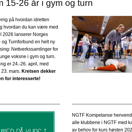
 15-26 år i gym og turn
rrig på hvordan idretten
og hvordan du kan være med
 I 2026 lanserer Norges
 og Turnforbund en helt ny
sing: Nettverkssamlinger for
nge voksne i gym og turn.
ng er 24.-26. april, med
t 23. mars.
Kretsen dekker
 for interesserte!
NGTF Kompetanse henvender
alle klubbene i NGTF med ka
av behov for kurs høsten 20