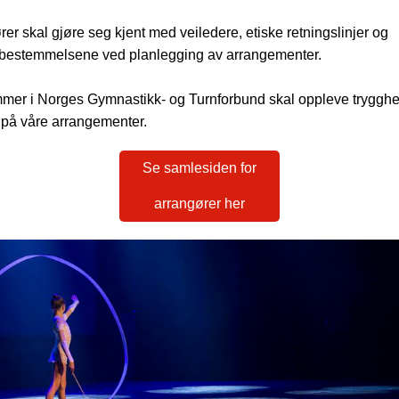
rer skal gjøre seg kjent med veiledere, etiske retningslinjer og
sbestemmelsene ved planlegging av arrangementer.
mer i Norges Gymnastikk- og Turnforbund skal oppleve trygghe
e på våre arrangementer.
Se samlesiden for
arrangører her