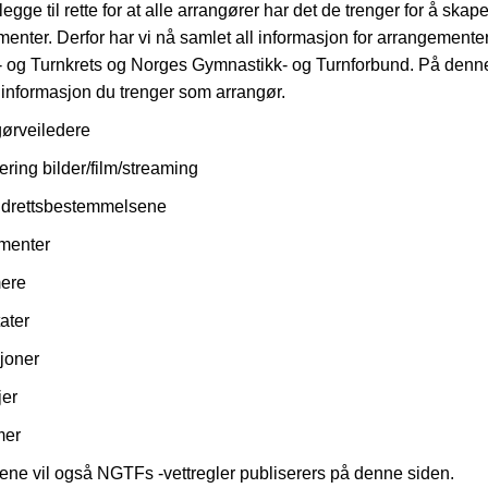
egge til rette for at alle arrangører har det de trenger for å skap
enter. Derfor har vi nå samlet all informasjon for arrangementer
 og Turnkrets og Norges Gymnastikk- og Turnforbund.
På denne
l informasjon du trenger som arrangør.
ørveiledere
ering bilder/film/streaming
idrettsbestemmelsene
menter
ere
ater
sjoner
jer
mer
ene vil også NGTFs -vettregler publiserers på denne siden.