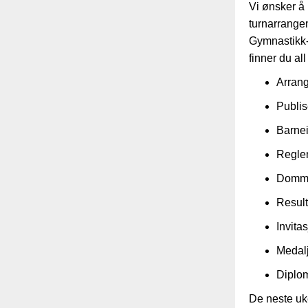
Vi ønsker å l
turnarrangem
Gymnastikk-
finner du al
Arrang
Publis
Barne
Regle
Domm
Result
Invita
Medal
Diplo
De neste uk