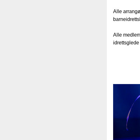
Alle arrangø
barneidrett
Alle medlem
idrettsgled