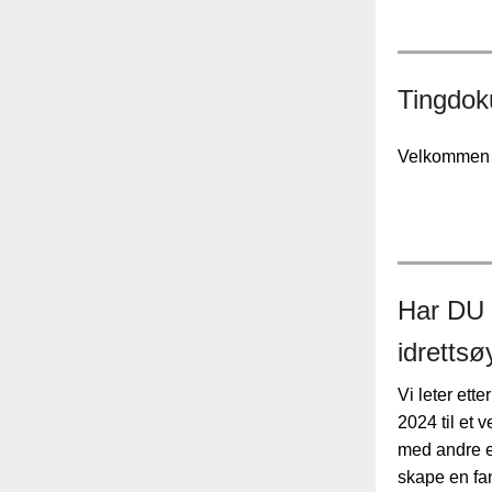
Tingdok
Velkommen p
Har DU l
idretts
Vi leter ett
2024 til et 
med andre e
skape en fa