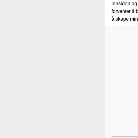
innsiden og 
forventer å 
å skape minn