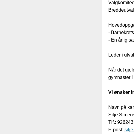
Valgkomiteen
Breddeutval
Hovedoppgav
- Barnekret
-
En årlig sa
Leder i utva
Når det gjel
gymnaster i
Vi ønsker i
Navn på kand
Silje Simen
Tlf.: 92624
E-post:
silj