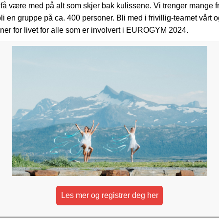
få være med på alt som skjer bak kulissene. Vi trenger mange fri
bli en gruppe på ca. 400 personer. Bli med i frivillig-teamet vårt 
er for livet for alle som er involvert i EUROGYM 2024.
Les mer og registrer deg her