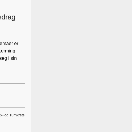
redrag
temaer er
lnærming
eg i sin
k- og Turnkrets.