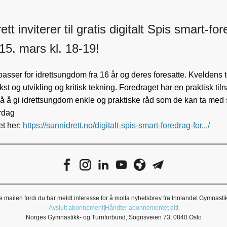
ett inviterer til gratis digitalt Spis smart-fo
15. mars kl. 18-19!
asser for idrettsungdom fra 16 år og deres foresatte. Kveldens 
kst og utvikling og kritisk tekning. Foredraget har en praktisk ti
å å gi idrettsungdom enkle og praktiske råd som de kan ta med s
rdag
et her:
https://sunnidrett.no/digitalt-spis-smart-foredrag-for.../
 mailen fordi du har meldt interesse for å motta nyhetsbrev fra Innlandet Gymnastik
Avslutt abonnement
|
Håndter abonnementet ditt
Norges Gymnastikk- og Turnforbund, Sognsveien 73, 0840 Oslo