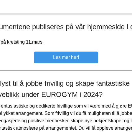
umentene publiseres på vår hjemmeside i 
å kretsting 11.mars!
Les mer her!
yst til å jobbe frivillig og skape fantastiske
øyeblikk under EUROGYM i 2024?
er entusiastiske og dedikerte frivillige som vil være med å gjø
vellykket arrangement. Som frivillig vil du få muligheten til å jo
ngasjerte og positive mennesker, skape nye bekjentskaper og bi
ntastisk atmosfære på arrangementet. Du vil få oppleve arrange