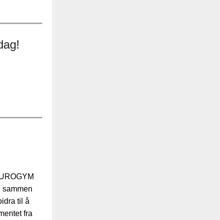
dag!
re EUROGYM
bbe sammen
dra til å
mentet fra