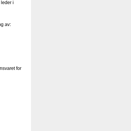
leder i
g av:
nsvaret for