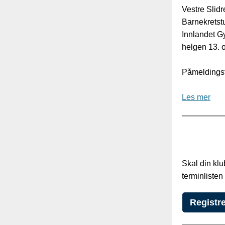
Vestre Slidr
Barnekretst
Innlandet G
helgen 13. o
Påmeldingsfr
Les mer
Skal din kl
terminliste
Registre